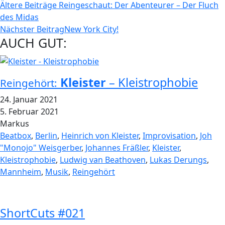
Beitragsnavigation
Ältere Beiträge
Reingeschaut: Der Abenteurer – Der Fluch
des Midas
Nächster Beitrag
New York City!
AUCH GUT:
Kleister
– Kleistrophobie
Reingehört:
24. Januar 2021
5. Februar 2021
Markus
Beatbox
,
Berlin
,
Heinrich von Kleister
,
Improvisation
,
Joh
"Monojo" Weisgerber
,
Johannes Fräßler
,
Kleister
,
Kleistrophobie
,
Ludwig van Beathoven
,
Lukas Derungs
,
Mannheim
,
Musik
,
Reingehört
ShortCuts #021