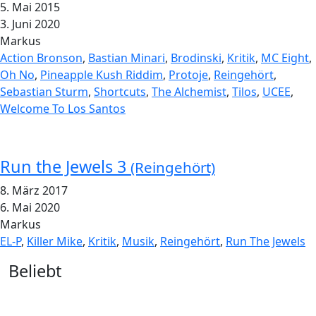
5. Mai 2015
3. Juni 2020
Markus
Action Bronson
,
Bastian Minari
,
Brodinski
,
Kritik
,
MC Eight
,
Oh No
,
Pineapple Kush Riddim
,
Protoje
,
Reingehört
,
Sebastian Sturm
,
Shortcuts
,
The Alchemist
,
Tilos
,
UCEE
,
Welcome To Los Santos
Run the Jewels 3
(Reingehört)
8. März 2017
6. Mai 2020
Markus
EL-P
,
Killer Mike
,
Kritik
,
Musik
,
Reingehört
,
Run The Jewels
Widgets
Beliebt