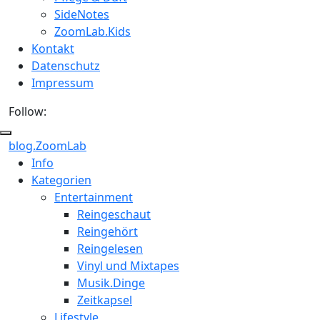
SideNotes
ZoomLab.Kids
Kontakt
Datenschutz
Impressum
Follow:
blog.ZoomLab
Info
Kategorien
Entertainment
Reingeschaut
Reingehört
Reingelesen
Vinyl und Mixtapes
Musik.Dinge
Zeitkapsel
Lifestyle