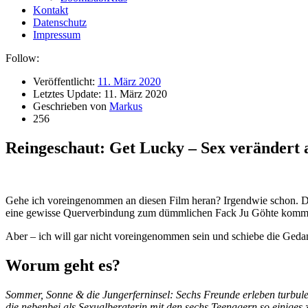
Kontakt
Datenschutz
Impressum
Follow:
Veröffentlicht:
11. März 2020
Letztes Update:
11. März 2020
Geschrieben von
Markus
256
Reingeschaut: Get Lucky – Sex verändert a
Gehe ich voreingenommen an diesen Film heran? Irgendwie schon. Die 
eine gewisse Querverbindung zum dümmlichen Fack Ju Göhte kommt mi
Aber – ich will gar nicht voreingenommen sein und schiebe die Gedan
Worum geht es?
Sommer, Sonne & die Jungerferninsel: Sechs Freunde erleben turbule
die nebenbei als Sexualberaterin mit den sechs Teenagern so einiges zu