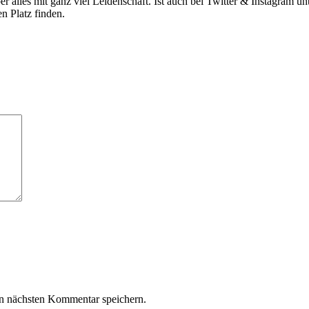
ber alles mit ganz viel Leidenschaft. Ist auch bei Twitter & Instagram 
n Platz finden.
n nächsten Kommentar speichern.