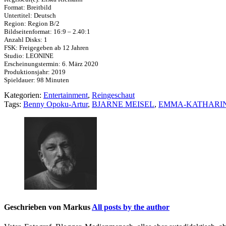
Format: Breitbild
Untertitel: Deutsch
Region: Region B/2
Bildseitenformat: 16:9 – 2.40:1
Anzahl Disks: 1
FSK: Freigegeben ab 12 Jahren
Studio: LEONINE
Erscheinungstermin: 6. März 2020
Produktionsjahr: 2019
Spieldauer: 98 Minuten
Kategorien:
Entertainment
,
Reingeschaut
Tags:
Benny Opoku-Artur
,
BJARNE MEISEL
,
EMMA-KATHARI
Geschrieben von
Markus
All posts by the author