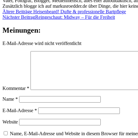
Vater, Fotograf, Blogger, Medienmensch, alles eher autodidaktisch, a
Zusätzlich blogge ich auf markusroedder.de über Dinge, die hier keine
Beitragsnavigation
Ältere Beiträge
Heisenbeard! Dufte & professionelle Bartpflege
Nächster Beitrag
Reingeschaut: Midway – Für die Freiheit
Meinungen:
E-Mail-Adresse wird nicht veröffentlicht
Kommentar
*
Name
*
E-Mail-Adresse
*
Website
Name, E-Mail-Adresse und Website in diesem Browser für meine