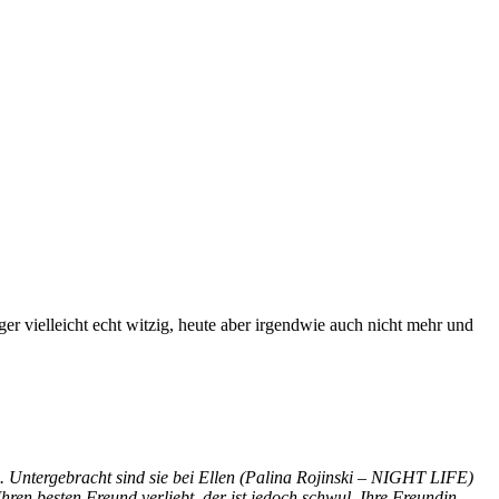
 vielleicht echt witzig, heute aber irgendwie auch nicht mehr und
. Untergebracht sind sie bei Ellen (Palina Rojinski – NIGHT LIFE)
Ihren besten Freund verliebt, der ist jedoch schwul. Ihre Freundin