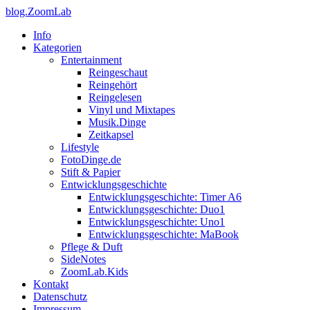
blog.ZoomLab
Info
Kategorien
Entertainment
Reingeschaut
Reingehört
Reingelesen
Vinyl und Mixtapes
Musik.Dinge
Zeitkapsel
Lifestyle
FotoDinge.de
Stift & Papier
Entwicklungsgeschichte
Entwicklungsgeschichte: Timer A6
Entwicklungsgeschichte: Duo1
Entwicklungsgeschichte: Uno1
Entwicklungsgeschichte: MaBook
Pflege & Duft
SideNotes
ZoomLab.Kids
Kontakt
Datenschutz
Impressum