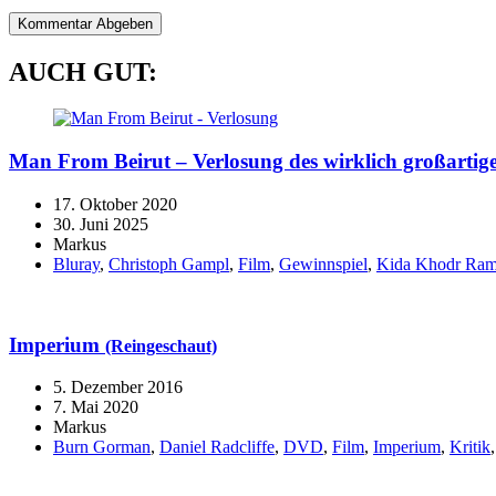
AUCH GUT:
Man From Beirut – Verlosung des wirklich großartige
17. Oktober 2020
30. Juni 2025
Markus
Bluray
,
Christoph Gampl
,
Film
,
Gewinnspiel
,
Kida Khodr Ra
Imperium
(Reingeschaut)
5. Dezember 2016
7. Mai 2020
Markus
Burn Gorman
,
Daniel Radcliffe
,
DVD
,
Film
,
Imperium
,
Kritik