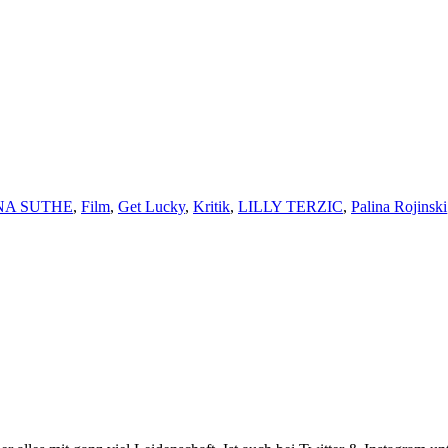
NA SUTHE
,
Film
,
Get Lucky
,
Kritik
,
LILLY TERZIC
,
Palina Rojinski