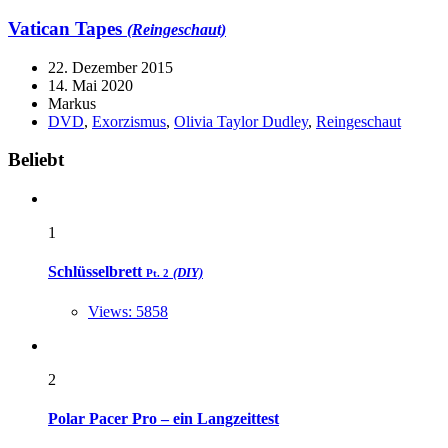
Vatican Tapes
(Reingeschaut)
22. Dezember 2015
14. Mai 2020
Markus
DVD
,
Exorzismus
,
Olivia Taylor Dudley
,
Reingeschaut
Widgets
Beliebt
1
Schlüsselbrett
(DIY)
Pt. 2
Views: 5858
2
Polar Pacer Pro – ein Langzeittest