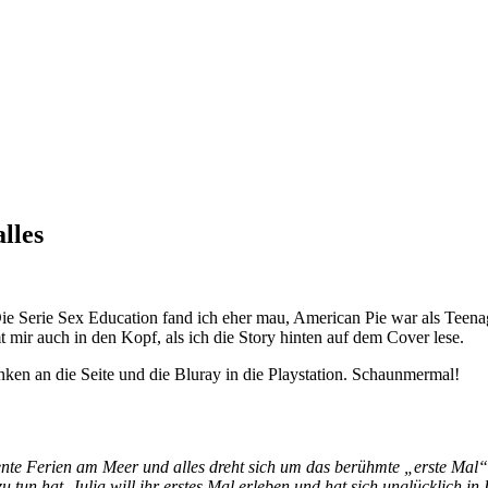
lles
Serie Sex Education fand ich eher mau, American Pie war als Teenager
r auch in den Kopf, als ich die Story hinten auf dem Cover lese.
ken an die Seite und die Bluray in die Playstation. Schaunmermal!
nte Ferien am Meer und alles dreht sich um das berühmte „erste Mal“
 tun hat. Julia will ihr erstes Mal erleben und hat sich unglücklich in 