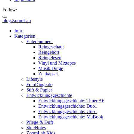
Follow:
blog.ZoomLab
Info
Kategorien
Entertainment
Reingeschaut
Reingehört
Reingelesen
Vinyl und Mixtapes
Musik.Dinge
Zeitkapsel
Lifestyle
FotoDinge.de
Stift & Papier
Entwicklungsgeschichte
Entwicklungsgeschichte: Timer A6
Entwicklungsgeschichte: Duo1
Entwicklungsgeschichte: Uno1
Entwicklungsgeschichte: MaBook
Pflege & Duft
SideNotes
ZoomLab.Kids