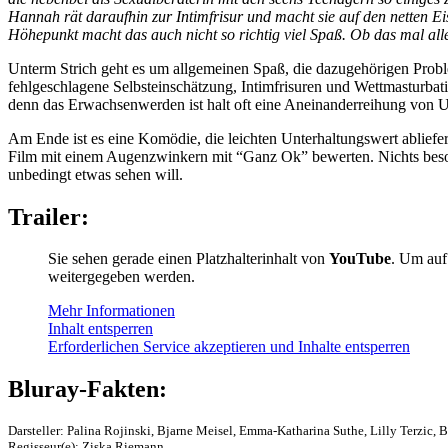
Hannah rät daraufhin zur Intimfrisur und macht sie auf den netten 
Höhepunkt macht das auch nicht so richtig viel Spaß. Ob das mal all
Unterm Strich geht es um allgemeinen Spaß, die dazugehörigen Prob
fehlgeschlagene Selbsteinschätzung, Intimfrisuren und Wettmasturbati
denn das Erwachsenwerden ist halt oft eine Aneinanderreihung von 
Am Ende ist es eine Komödie, die leichten Unterhaltungswert abliefert
Film mit einem Augenzwinkern mit “Ganz Ok” bewerten. Nichts besonde
unbedingt etwas sehen will.
Trailer:
Sie sehen gerade einen Platzhalterinhalt von
YouTube
. Um auf 
weitergegeben werden.
Mehr Informationen
Inhalt entsperren
Erforderlichen Service akzeptieren und Inhalte entsperren
Bluray-Fakten:
Darsteller: Palina Rojinski, Bjarne Meisel, Emma-Katharina Suthe, Lilly Terzic,
Regisseur(e): Ziska Riemann