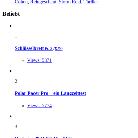
Cohen
,
Reingeschaut
,
Storm Reid
,
Thriller
Widgets
Beliebt
1
Schlüsselbrett
(DIY)
Pt. 2
Views: 5871
2
Polar Pacer Pro – ein Langzeittest
Views: 5774
3