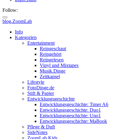
Follow:
blog.ZoomLab
Info
Kategorien
Entertainment
Reingeschaut
Reingehört
Reingelesen
Vinyl und Mixtapes
Musik.Dinge
Zeitkapsel
Lifestyle
FotoDinge.de
Stift & Papier
Entwicklungsgeschichte
Entwicklungsgeschichte: Timer A6
Entwicklungsgeschichte: Duo1
Entwicklungsgeschichte: Uno1
Entwicklungsgeschichte: MaBook
Pflege & Duft
SideNotes
ZoomLab.Kids