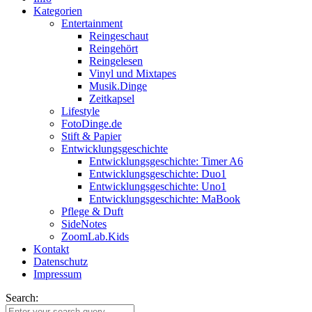
Kategorien
Entertainment
Reingeschaut
Reingehört
Reingelesen
Vinyl und Mixtapes
Musik.Dinge
Zeitkapsel
Lifestyle
FotoDinge.de
Stift & Papier
Entwicklungsgeschichte
Entwicklungsgeschichte: Timer A6
Entwicklungsgeschichte: Duo1
Entwicklungsgeschichte: Uno1
Entwicklungsgeschichte: MaBook
Pflege & Duft
SideNotes
ZoomLab.Kids
Kontakt
Datenschutz
Impressum
Search: