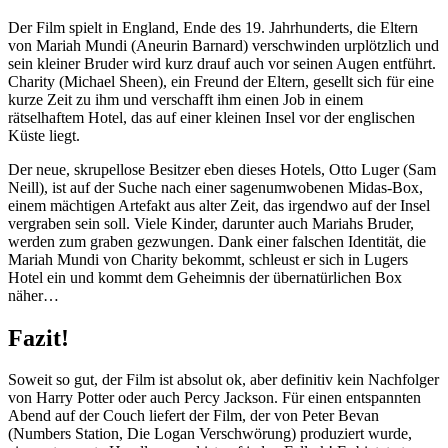
Der Film spielt in England, Ende des 19. Jahrhunderts, die Eltern
von Mariah Mundi (Aneurin Barnard) verschwinden urplötzlich und
sein kleiner Bruder wird kurz drauf auch vor seinen Augen entführt.
Charity (Michael Sheen), ein Freund der Eltern, gesellt sich für eine
kurze Zeit zu ihm und verschafft ihm einen Job in einem
rätselhaftem Hotel, das auf einer kleinen Insel vor der englischen
Küste liegt.
Der neue, skrupellose Besitzer eben dieses Hotels, Otto Luger (Sam
Neill), ist auf der Suche nach einer sagenumwobenen Midas-Box,
einem mächtigen Artefakt aus alter Zeit, das irgendwo auf der Insel
vergraben sein soll. Viele Kinder, darunter auch Mariahs Bruder,
werden zum graben gezwungen. Dank einer falschen Identität, die
Mariah Mundi von Charity bekommt, schleust er sich in Lugers
Hotel ein und kommt dem Geheimnis der übernatürlichen Box
näher…
Fazit!
Soweit so gut, der Film ist absolut ok, aber definitiv kein Nachfolger
von Harry Potter oder auch Percy Jackson. Für einen entspannten
Abend auf der Couch liefert der Film, der von Peter Bevan
(Numbers Station, Die Logan Verschwörung) produziert wurde,