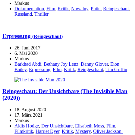
Markus
Dokumentation
,
Film
,
Kritik
,
Nawalny
,
Putin
,
Reingeschaut
,
Russland
,
Thriller
Erpressung
(Reingeschaut)
26. Juni 2017
6. Mai 2020
Markus
Barkhad Abdi
,
Bethany Joy Lenz
,
Danny Glover
,
Eion
Bailey
,
Erpressung
,
Film
,
Kritik
,
Reingeschaut
,
Tim Griffin
Reingeschaut: Der Unsichtbare (The Invisible Man
(2020))
18. August 2020
17. März 2021
Markus
Aldis Hodge
,
Der Unsichtbare
,
Elisabeth Moss
,
Film
,
Filmkritik
,
Harriet Dyer
,
Kritik
,
Mystery
,
Oliver Jackson-