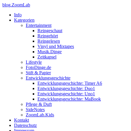
blog.ZoomLab
Info
Kategorien
Entertainment
Reingeschaut
Reingehört
Reingelesen
Vinyl und Mixtapes
Musik.Dinge
Zeitkapsel
Lifestyle
FotoDinge.de
Stift & Papier
Entwicklungsgeschichte
Entwicklungsgeschichte: Timer A6
Entwicklungsgeschichte: Duo1
Entwicklungsgeschichte: Uno1
Entwicklungsgeschichte: MaBook
Pflege & Duft
SideNotes
ZoomLab.Kids
Kontakt
Datenschutz
Impressum