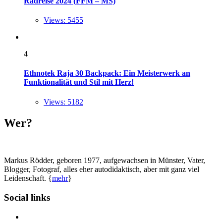
Radreise 2024 (FFM – MS)
Views: 5455
4
Ethnotek Raja 30 Backpack: Ein Meisterwerk an
Funktionalität und Stil mit Herz!
Views: 5182
Wer?
Markus Rödder, geboren 1977, aufgewachsen in Münster, Vater,
Blogger, Fotograf, alles eher autodidaktisch, aber mit ganz viel
Leidenschaft. {
mehr
}
Social links