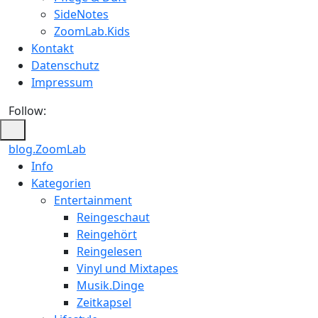
SideNotes
ZoomLab.Kids
Kontakt
Datenschutz
Impressum
Follow:
blog.ZoomLab
ZoomLab
Info
Kategorien
//
Entertainment
pers.
Reingeschaut
Reingehört
Blog
Reingelesen
Vinyl und Mixtapes
Musik.Dinge
Zeitkapsel