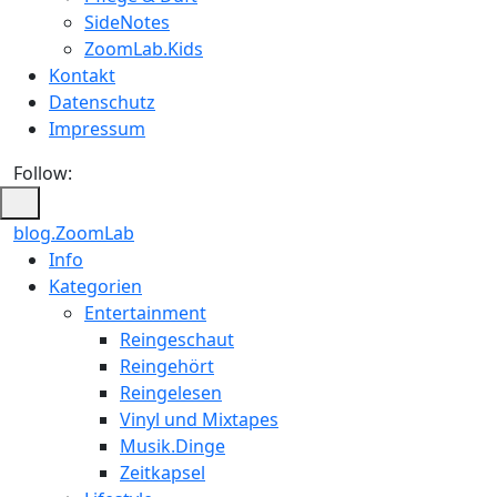
SideNotes
ZoomLab.Kids
Kontakt
Datenschutz
Impressum
Follow:
blog.ZoomLab
ZoomLab
Info
Kategorien
//
Entertainment
pers.
Reingeschaut
Reingehört
Blog
Reingelesen
Vinyl und Mixtapes
Musik.Dinge
Zeitkapsel