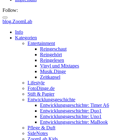
Follow:
blog.ZoomLab
ZoomLab
Info
Kategorien
//
Entertainment
Reingeschaut
pers.
Reingehört
Reingelesen
Blog
Vinyl und Mixtapes
Musik.Dinge
Zeitkapsel
Lifestyle
FotoDinge.de
Stift & Papier
Entwicklungsgeschichte
Entwicklungsgeschichte: Timer A6
Entwicklungsgeschichte: Duo1
Entwicklungsgeschichte: Uno1
Entwicklungsgeschichte: MaBook
Pflege & Duft
SideNotes
ZoomLab.Kids