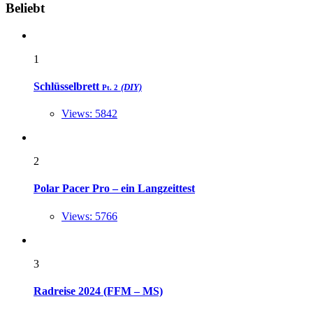
Widgets
Beliebt
1
Schlüsselbrett
(DIY)
Pt. 2
Views: 5842
2
Polar Pacer Pro – ein Langzeittest
Views: 5766
3
Radreise 2024 (FFM – MS)