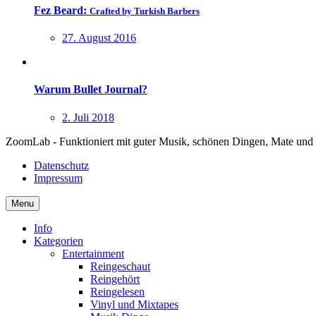
Fez Beard:
Crafted by Turkish Barbers
27. August 2016
Warum Bullet Journal?
2. Juli 2018
ZoomLab - Funktioniert mit guter Musik, schönen Dingen, Mate und
Datenschutz
Impressum
Menu
Info
Kategorien
Entertainment
Reingeschaut
Reingehört
Reingelesen
Vinyl und Mixtapes