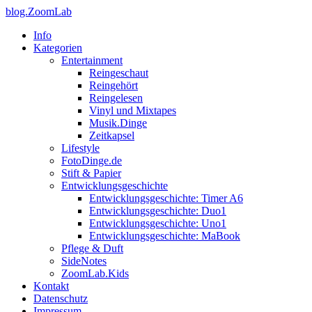
blog.ZoomLab
Info
Kategorien
Entertainment
Reingeschaut
Reingehört
Reingelesen
Vinyl und Mixtapes
Musik.Dinge
Zeitkapsel
Lifestyle
FotoDinge.de
Stift & Papier
Entwicklungsgeschichte
Entwicklungsgeschichte: Timer A6
Entwicklungsgeschichte: Duo1
Entwicklungsgeschichte: Uno1
Entwicklungsgeschichte: MaBook
Pflege & Duft
SideNotes
ZoomLab.Kids
Kontakt
Datenschutz
Impressum