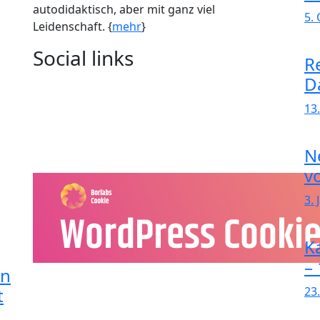
autodidaktisch, aber mit ganz viel
5.
Leidenschaft. {
mehr
}
Social links
R
D
13
N
v
3.
K
–
in
t
23