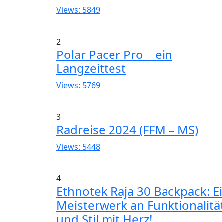
Views: 5849
2
Polar Pacer Pro – ein
Langzeittest
Views: 5769
3
Radreise 2024 (FFM – MS)
Views: 5448
4
Ethnotek Raja 30 Backpack: E
Meisterwerk an Funktionalitä
und Stil mit Herz!