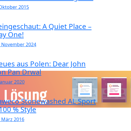
 Oktober 2015
eingeschaut: A Quiet Place –
ay One!
. November 2024
eues aus Polen: Dear John
on Pan Drwal
 Januar 2020
aweco Stonewashed AL Sport
 100 % Style
. März 2016