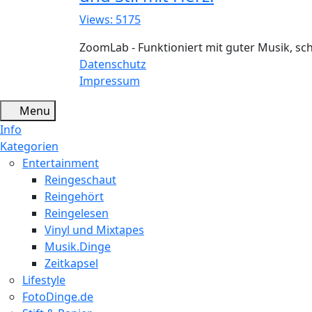
Views: 5175
ZoomLab - Funktioniert mit guter Musik, s
Datenschutz
Impressum
Menu
Info
Kategorien
Entertainment
Reingeschaut
Reingehört
Reingelesen
Vinyl und Mixtapes
Musik.Dinge
Zeitkapsel
Lifestyle
FotoDinge.de