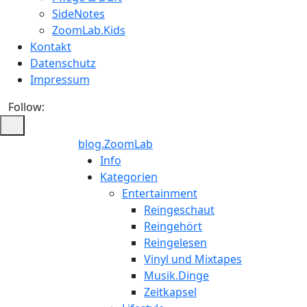
SideNotes
ZoomLab.Kids
Kontakt
Datenschutz
Impressum
Follow:
blog.ZoomLab
ZoomLab
Info
Kategorien
//
Entertainment
Reingeschaut
pers.
Reingehört
Reingelesen
Blog
Vinyl und Mixtapes
Musik.Dinge
Zeitkapsel