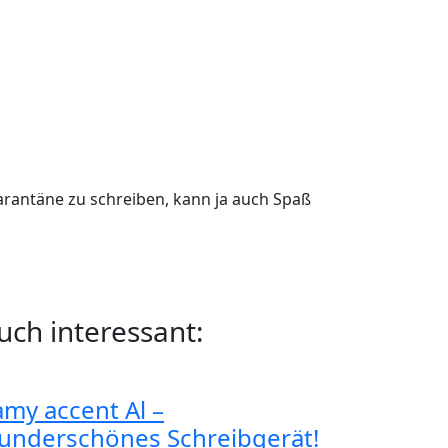
uarantäne zu schreiben, kann ja auch Spaß
uch interessant:
amy accent Al –
underschönes Schreibgerät!