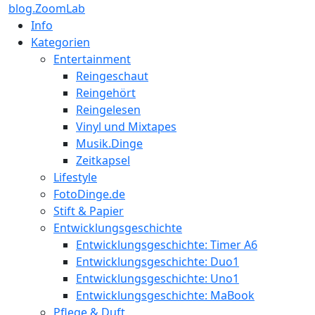
blog.ZoomLab
Info
Kategorien
Entertainment
Reingeschaut
Reingehört
Reingelesen
Vinyl und Mixtapes
Musik.Dinge
Zeitkapsel
Lifestyle
FotoDinge.de
Stift & Papier
Entwicklungsgeschichte
Entwicklungsgeschichte: Timer A6
Entwicklungsgeschichte: Duo1
Entwicklungsgeschichte: Uno1
Entwicklungsgeschichte: MaBook
Pflege & Duft