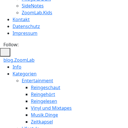
SideNotes
ZoomLab.Kids
Kontakt
Datenschutz
Impressum
Follow:
blog.ZoomLab
ZoomLab
Info
Kategorien
//
Entertainment
pers.
Reingeschaut
Reingehört
Blog
Reingelesen
Vinyl und Mixtapes
Musik.Dinge
Zeitkapsel