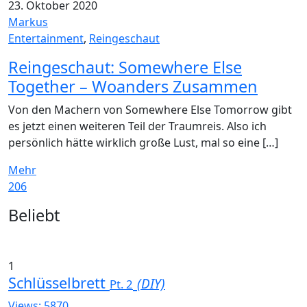
23. Oktober 2020
Markus
Entertainment
,
Reingeschaut
Reingeschaut: Somewhere Else
Together – Woanders Zusammen
Von den Machern von Somewhere Else Tomorrow gibt
es jetzt einen weiteren Teil der Traumreis. Also ich
persönlich hätte wirklich große Lust, mal so eine […]
Mehr
206
Widgets
Beliebt
1
Schlüsselbrett
(DIY)
Pt. 2
Views: 5870