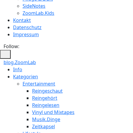
SideNotes
ZoomLab.Kids
Kontakt
Datenschutz
Impressum
Follow:
blog.ZoomLab
ZoomLab
Info
Kategorien
//
Entertainment
pers.
Reingeschaut
Reingehört
Blog
Reingelesen
Vinyl und Mixtapes
Musik.Dinge
Zeitkapsel