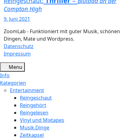
Thriller
–
Reingeschaut:
Blutbad an der
Compton High
9. Juni 2021
ZoomLab - Funktioniert mit guter Musik, schönen
Dingen, Mate und Wordpress.
Datenschutz
Impressum
Menu
Info
Kategorien
Entertainment
Reingeschaut
Reingehört
Reingelesen
Vinyl und Mixtapes
Musik.Dinge
Zeitkapsel