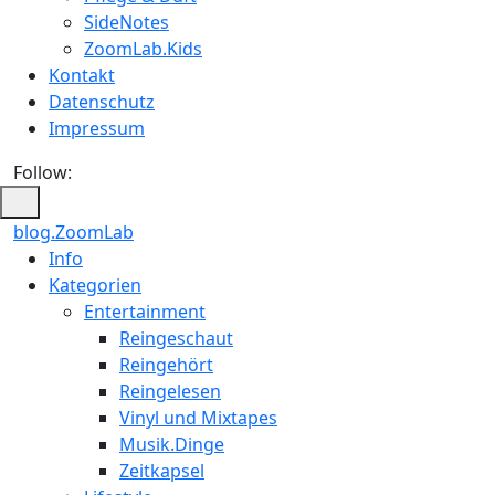
SideNotes
ZoomLab.Kids
Kontakt
Datenschutz
Impressum
Follow:
blog.ZoomLab
ZoomLab
Info
Kategorien
//
Entertainment
pers.
Reingeschaut
Reingehört
Blog
Reingelesen
Vinyl und Mixtapes
Musik.Dinge
Zeitkapsel