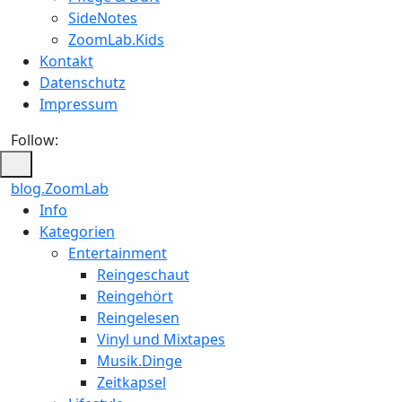
SideNotes
ZoomLab.Kids
Kontakt
Datenschutz
Impressum
Follow:
blog.ZoomLab
ZoomLab
Info
Kategorien
//
Entertainment
pers.
Reingeschaut
Reingehört
Blog
Reingelesen
Vinyl und Mixtapes
Musik.Dinge
Zeitkapsel