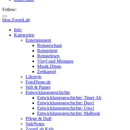
Follow:
blog.ZoomLab
ZoomLab
Info
Kategorien
//
Entertainment
Reingeschaut
pers.
Reingehört
Reingelesen
Blog
Vinyl und Mixtapes
Musik.Dinge
Zeitkapsel
Lifestyle
FotoDinge.de
Stift & Papier
Entwicklungsgeschichte
Entwicklungsgeschichte: Timer A6
Entwicklungsgeschichte: Duo1
Entwicklungsgeschichte: Uno1
Entwicklungsgeschichte: MaBook
Pflege & Duft
SideNotes
ZoomLab.Kids