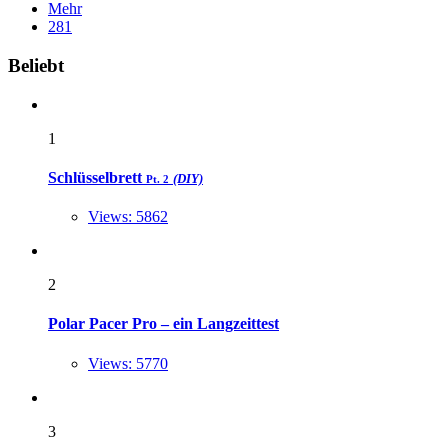
Mehr
281
Widgets
Beliebt
1
Schlüsselbrett
(DIY)
Pt. 2
Views: 5862
2
Polar Pacer Pro – ein Langzeittest
Views: 5770
3