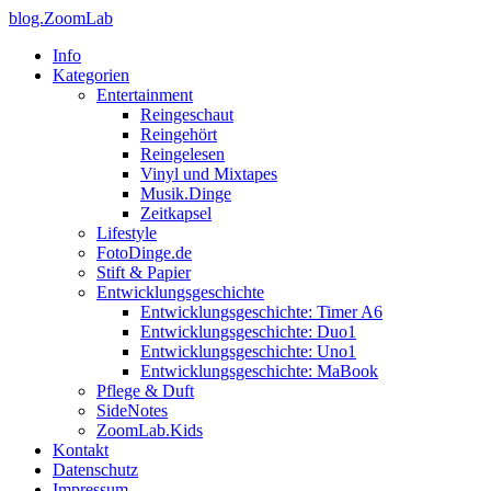
blog.ZoomLab
Info
Kategorien
Entertainment
Reingeschaut
Reingehört
Reingelesen
Vinyl und Mixtapes
Musik.Dinge
Zeitkapsel
Lifestyle
FotoDinge.de
Stift & Papier
Entwicklungsgeschichte
Entwicklungsgeschichte: Timer A6
Entwicklungsgeschichte: Duo1
Entwicklungsgeschichte: Uno1
Entwicklungsgeschichte: MaBook
Pflege & Duft
SideNotes
ZoomLab.Kids
Kontakt
Datenschutz
Impressum