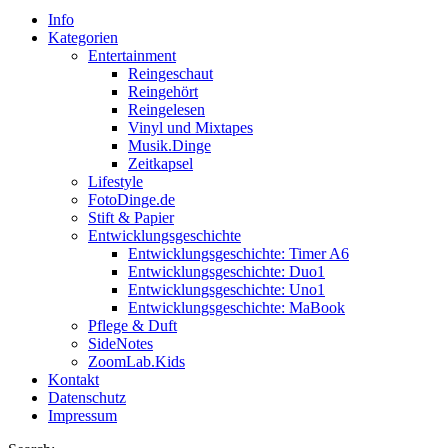
Info
Kategorien
Entertainment
Reingeschaut
Reingehört
Reingelesen
Vinyl und Mixtapes
Musik.Dinge
Zeitkapsel
Lifestyle
FotoDinge.de
Stift & Papier
Entwicklungsgeschichte
Entwicklungsgeschichte: Timer A6
Entwicklungsgeschichte: Duo1
Entwicklungsgeschichte: Uno1
Entwicklungsgeschichte: MaBook
Pflege & Duft
SideNotes
ZoomLab.Kids
Kontakt
Datenschutz
Impressum