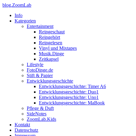
blog.ZoomLab
Info
Kategorien
Entertainment
Reingeschaut
Reingehört
Reingelesen
Vinyl und Mixtapes
Musik.Dinge
Zeitkapsel
Lifestyle
FotoDinge.de
Stift & Papier
Entwicklungsgeschichte
Entwicklungsgeschichte: Timer A6
Entwicklungsgeschichte: Duo1
Entwicklungsgeschichte: Uno1
Entwicklungsgeschichte: MaBook
Pflege & Duft
SideNotes
ZoomLab.Kids
Kontakt
Datenschutz
Impressum