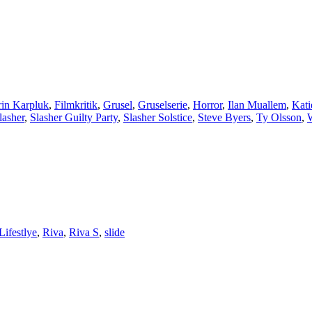
rin Karpluk
,
Filmkritik
,
Grusel
,
Gruselserie
,
Horror
,
Ilan Muallem
,
Kat
lasher
,
Slasher Guilty Party
,
Slasher Solstice
,
Steve Byers
,
Ty Olsson
,
Lifestlye
,
Riva
,
Riva S
,
slide