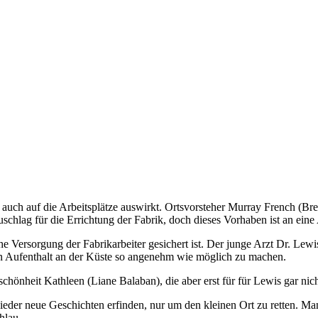
lich auch auf die Arbeitsplätze auswirkt. Ortsvorsteher Murray French (
chlag für die Errichtung der Fabrik, doch dieses Vorhaben ist an ein
e Versorgung der Fabrikarbeiter gesichert ist. Der junge Arzt Dr. Lewis 
n Aufenthalt an der Küste so angenehm wie möglich zu machen.
chönheit Kathleen (Liane Balaban), die aber erst für für Lewis gar nich
r neue Geschichten erfinden, nur um den kleinen Ort zu retten. Man s
hlau.