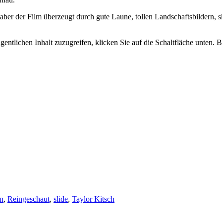
, aber der Film überzeugt durch gute Laune, tollen Landschaftsbilder
gentlichen Inhalt zuzugreifen, klicken Sie auf die Schaltfläche unten. 
n
,
Reingeschaut
,
slide
,
Taylor Kitsch