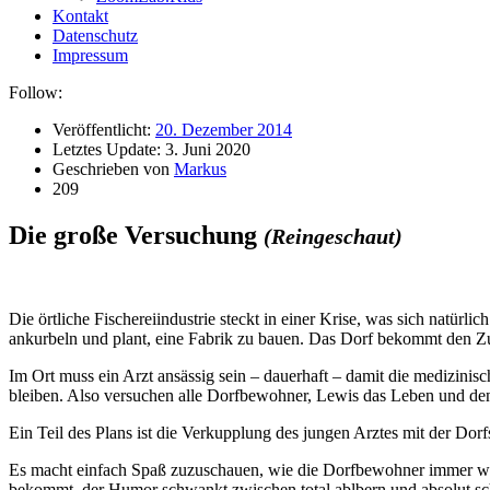
Kontakt
Datenschutz
Impressum
Follow:
Veröffentlicht:
20. Dezember 2014
Letztes Update:
3. Juni 2020
Geschrieben von
Markus
209
Die große Versuchung
(Reingeschaut)
D
ie örtliche Fischereiindustrie steckt in einer Krise, was sich natür
ankurbeln und plant, eine Fabrik zu bauen. Das Dorf bekommt den Zus
Im Ort muss ein Arzt ansässig sein – dauerhaft – damit die medizinisch
bleiben. Also versuchen alle Dorfbewohner, Lewis das Leben und de
Ein Teil des Plans ist die Verkupplung des jungen Arztes mit der Dorfs
Es macht einfach Spaß zuzuschauen, wie die Dorfbewohner immer wiede
bekommt, der Humor schwankt zwischen total ablbern und absolut sc