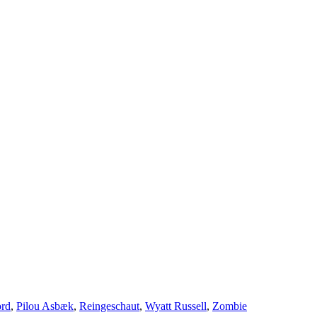
ord
,
Pilou Asbæk
,
Reingeschaut
,
Wyatt Russell
,
Zombie