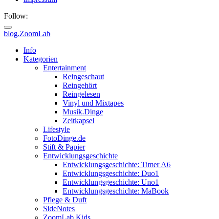
Follow:
blog.ZoomLab
Info
Kategorien
Entertainment
Reingeschaut
Reingehört
Reingelesen
Vinyl und Mixtapes
Musik.Dinge
Zeitkapsel
Lifestyle
FotoDinge.de
Stift & Papier
Entwicklungsgeschichte
Entwicklungsgeschichte: Timer A6
Entwicklungsgeschichte: Duo1
Entwicklungsgeschichte: Uno1
Entwicklungsgeschichte: MaBook
Pflege & Duft
SideNotes
ZoomLab.Kids