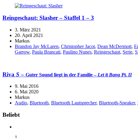
Reingeschaut: Slasher – Staffel 1 – 3
3. März 2021
20. April 2021
Markus
Brandon Jay McLaren
,
Christopher Jacot
,
Dean McDermott
,
E
Garrow
,
Paula Brancati
,
Paulino Nunes
,
Reingeschaut
,
Serie
,
S
Riva
S
–
Guter Sound liegt in der Familie –
Let it Bang Pt. II
9. Mai 2016
6. Mai 2020
Markus
Audio
,
Bluetooth
,
Bluetooth Lautsprecher
,
Bluetooth-Speaker
,
Widgets
Beliebt
1