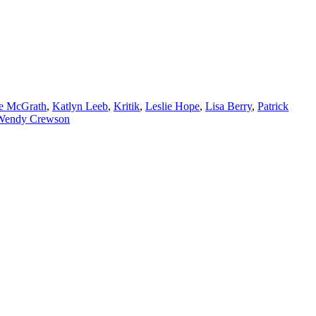
ie McGrath
,
Katlyn Leeb
,
Kritik
,
Leslie Hope
,
Lisa Berry
,
Patrick
Wendy Crewson