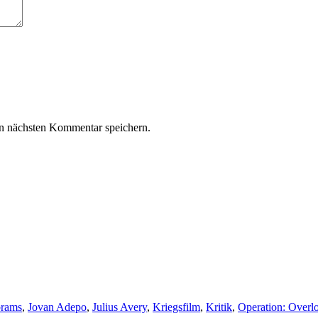
n nächsten Kommentar speichern.
brams
,
Jovan Adepo
,
Julius Avery
,
Kriegsfilm
,
Kritik
,
Operation: Overl