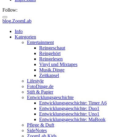
Follow:
blog.ZoomLab
Info
Kategorien
Entertainment
Reingeschaut
Reingehört
Reingelesen
Vinyl und Mixtapes
Musik.Dinge
Zeitkapsel
Lifestyle
FotoDinge.de
Stift & Papier
Entwicklungsgeschichte
Entwicklungsgeschichte: Timer A6
Entwicklungsgeschichte: Duo1
Entwicklungsgeschichte: Uno1
Entwicklungsgeschichte: MaBook
Pflege & Duft
SideNotes
ZoomLab.Kids