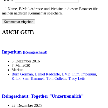
Name, E-Mail-Adresse und Website in diesem Browser für
meinen nächsten Kommentar speichern.
AUCH GUT:
Imperium
(Reingeschaut)
5. Dezember 2016
7. Mai 2020
Markus
Burn Gorman
,
Daniel Radcliffe
,
DVD
,
Film
,
Imperium
,
Kritik
,
Sam Trammell
,
Toni Collette
,
Tracy Letts
Reingeschaut: Together “Unzertrennlich”
22. Dezember 2025