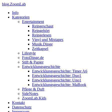
blog.ZoomLab
Info
Kategorien
Entertainment
Reingeschaut
Reingehört
Reingelesen
Vinyl und Mixtapes
Musik.Dinge
Zeitkapsel
Lifestyle
FotoDinge.de
Stift & Papier
Entwicklungsgeschichte
Entwicklungsgeschichte: Timer A6
Entwicklungsgeschichte: Duo1
Entwicklungsgeschichte: Uno1
Entwicklungsgeschichte: MaBook
Pflege & Duft
SideNotes
ZoomLab.Kids
Kontakt
Datenschutz
Impressum