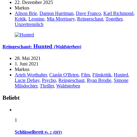
22. Dezember 2025
Markus
Alison Brie
,
Damon Harriman
,
Dave Franco
,
Karl Richmond
,
Kritik
,
Leonine
,
Mia Morrissey
,
Reingeschaut
,
Together
,
Unzertrennlich
Hunted
Reingeschaut:
(Waldsterben)
28. Mai 2021
1. Juni 2021
Markus
Arieh Worthalter
,
Ciarán O'Brien
,
Film
,
Filmkritik
,
Hunted
,
Lucie Debay
,
Psycho
,
Reingeschaut
,
Ryan Brodie
,
Simone
Milsdochter
,
Thriller
,
Waldsterben
Widgets
Beliebt
1
Schlüsselbrett
(DIY)
Pt. 2