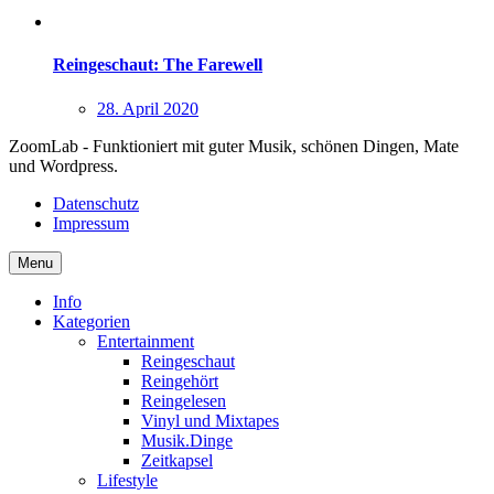
Reingeschaut: The Farewell
28. April 2020
ZoomLab - Funktioniert mit guter Musik, schönen Dingen, Mate
und Wordpress.
Datenschutz
Impressum
Menu
Info
Kategorien
Entertainment
Reingeschaut
Reingehört
Reingelesen
Vinyl und Mixtapes
Musik.Dinge
Zeitkapsel
Lifestyle