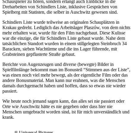
Schauspieler zu hören, sondern erlangt auch Einblicke in die
Dreharbeiten von Schindlers Liste, inklusive Gesprächen von
Spielberg mit Statisten, die selber in Auschwitz gewesen sind.
Schindlers Liste wurde teilweise an originalen Schauplätzen in
Krakau gedreht. Lediglich das Arbeitslager Plaszów, von dem nichts
mehr erhalten war, wurde für den Film nachgebaut. Diese Kulisse
war die einzige, die für Schindlers Liste gebaut wurde. Nahe dem
tatsächlichen Standort wurden in einem stillgelegten Steinbruch 34
Baracken, sieben Wachtürme und die ins Lager führende, mit
Grabsteinen gepflasterte Straße gebaut.
Berichte von Augenzeugen und diverse (bewegte) Bilder in
Spielfilmlänge bekommt man im Bonusteil “Stimmen aus der Liste”,
was einen noch viel mehr bewegt, als der eigentliche Film oder das
andere Bonusmaterial. Man kann nur erahnen, was die Menschen
damals durchgemacht haben und hoffen, dass so etwas nie wieder
passiert.
Wie heute noch jemand sagen kann, das alles sei nie passiert oder
Orte wie Auschwitz hätte es nie gegeben oder dass hier nie
Menschen umgebracht worden sind, ist für mich unverständlich und
krank.
® Universal Pictures