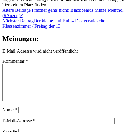
hier keinen Platz finden.
Beitragsnavigation
Ältere Beiträge
Frischer gehts nicht: Blackbeards Minze-Menthol
(#Anzeige)
Nächster Beitrag
Der kleine Hui Buh – Das verwickelte
Klassenzimmer / Freitag der 13.
Meinungen:
E-Mail-Adresse wird nicht veröffentlicht
Kommentar
*
Name
*
E-Mail-Adresse
*
Website