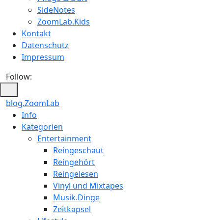
SideNotes
ZoomLab.Kids
Kontakt
Datenschutz
Impressum
Follow:
blog.ZoomLab
ZoomLab
Info
Kategorien
//
Entertainment
pers.
Reingeschaut
Reingehört
Blog
Reingelesen
Vinyl und Mixtapes
Musik.Dinge
Zeitkapsel