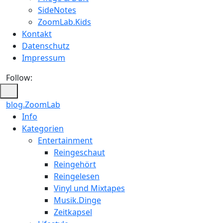
SideNotes
ZoomLab.Kids
Kontakt
Datenschutz
Impressum
Follow:
blog.ZoomLab
ZoomLab
Info
Kategorien
//
Entertainment
pers.
Reingeschaut
Reingehört
Blog
Reingelesen
Vinyl und Mixtapes
Musik.Dinge
Zeitkapsel