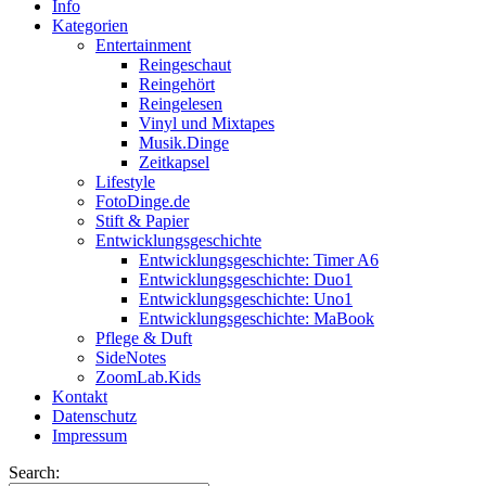
Info
Kategorien
Entertainment
Reingeschaut
Reingehört
Reingelesen
Vinyl und Mixtapes
Musik.Dinge
Zeitkapsel
Lifestyle
FotoDinge.de
Stift & Papier
Entwicklungsgeschichte
Entwicklungsgeschichte: Timer A6
Entwicklungsgeschichte: Duo1
Entwicklungsgeschichte: Uno1
Entwicklungsgeschichte: MaBook
Pflege & Duft
SideNotes
ZoomLab.Kids
Kontakt
Datenschutz
Impressum
Search: