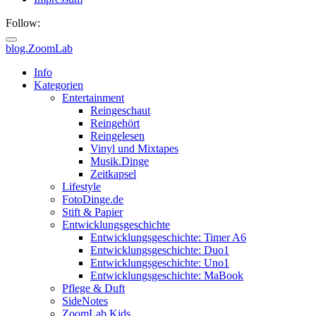
Follow:
blog.ZoomLab
ZoomLab
Info
Kategorien
//
Entertainment
Reingeschaut
pers.
Reingehört
Reingelesen
Blog
Vinyl und Mixtapes
Musik.Dinge
Zeitkapsel
Lifestyle
FotoDinge.de
Stift & Papier
Entwicklungsgeschichte
Entwicklungsgeschichte: Timer A6
Entwicklungsgeschichte: Duo1
Entwicklungsgeschichte: Uno1
Entwicklungsgeschichte: MaBook
Pflege & Duft
SideNotes
ZoomLab.Kids