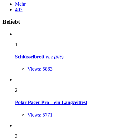
Mehr
407
Widgets
Beliebt
1
Schlüsselbrett
(DIY)
Pt. 2
Views: 5863
2
Polar Pacer Pro – ein Langzeittest
Views: 5771
3