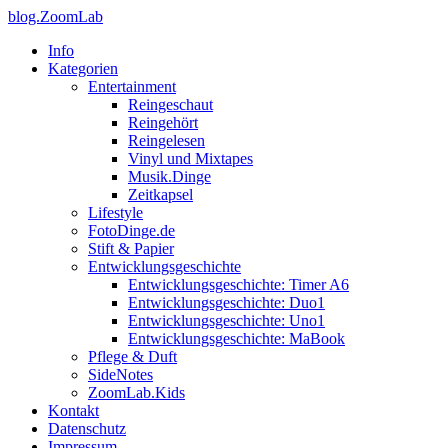
blog.ZoomLab
Info
Kategorien
Entertainment
Reingeschaut
Reingehört
Reingelesen
Vinyl und Mixtapes
Musik.Dinge
Zeitkapsel
Lifestyle
FotoDinge.de
Stift & Papier
Entwicklungsgeschichte
Entwicklungsgeschichte: Timer A6
Entwicklungsgeschichte: Duo1
Entwicklungsgeschichte: Uno1
Entwicklungsgeschichte: MaBook
Pflege & Duft
SideNotes
ZoomLab.Kids
Kontakt
Datenschutz
Impressum