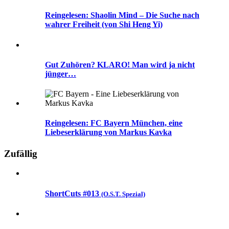
Reingelesen: Shaolin Mind – Die Suche nach
wahrer Freiheit (von Shi Heng Yi)
Gut Zuhören? KLARO! Man wird ja nicht
jünger…
Reingelesen: FC Bayern München, eine
Liebeserklärung von Markus Kavka
Zufällig
ShortCuts #013
(O.S.T. Spezial)