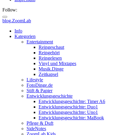
Follow:
blog.ZoomLab
ZoomLab
Info
Kategorien
//
Entertainment
Reingeschaut
pers.
Reingehört
Reingelesen
Blog
Vinyl und Mixtapes
Musik.Dinge
Zeitkapsel
Lifestyle
FotoDinge.de
Stift & Papier
Entwicklungsgeschichte
Entwicklungsgeschichte: Timer A6
Entwicklungsgeschichte: Duo1
Entwicklungsgeschichte: Uno1
Entwicklungsgeschichte: MaBook
Pflege & Duft
SideNotes
ZoomLab.Kids