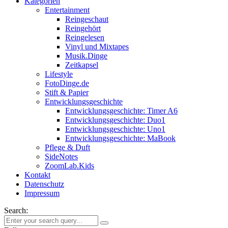
Kategorien
Entertainment
Reingeschaut
Reingehört
Reingelesen
Vinyl und Mixtapes
Musik.Dinge
Zeitkapsel
Lifestyle
FotoDinge.de
Stift & Papier
Entwicklungsgeschichte
Entwicklungsgeschichte: Timer A6
Entwicklungsgeschichte: Duo1
Entwicklungsgeschichte: Uno1
Entwicklungsgeschichte: MaBook
Pflege & Duft
SideNotes
ZoomLab.Kids
Kontakt
Datenschutz
Impressum
Search: