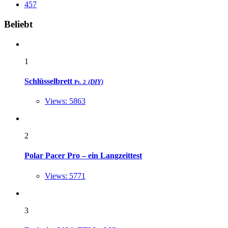
457
Widgets
Beliebt
1
Schlüsselbrett
(DIY)
Pt. 2
Views: 5863
2
Polar Pacer Pro – ein Langzeittest
Views: 5771
3