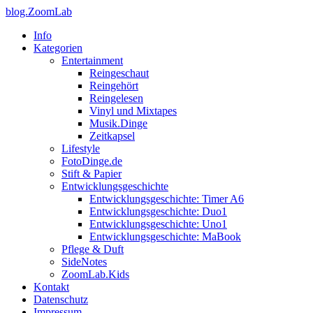
blog.ZoomLab
Info
Kategorien
Entertainment
Reingeschaut
Reingehört
Reingelesen
Vinyl und Mixtapes
Musik.Dinge
Zeitkapsel
Lifestyle
FotoDinge.de
Stift & Papier
Entwicklungsgeschichte
Entwicklungsgeschichte: Timer A6
Entwicklungsgeschichte: Duo1
Entwicklungsgeschichte: Uno1
Entwicklungsgeschichte: MaBook
Pflege & Duft
SideNotes
ZoomLab.Kids
Kontakt
Datenschutz
Impressum