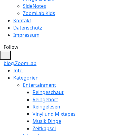
SideNotes
ZoomLab.Kids
Kontakt
Datenschutz
Impressum
Follow:
blog.ZoomLab
ZoomLab
Info
Kategorien
//
Entertainment
pers.
Reingeschaut
Reingehört
Blog
Reingelesen
Vinyl und Mixtapes
Musik.Dinge
Zeitkapsel