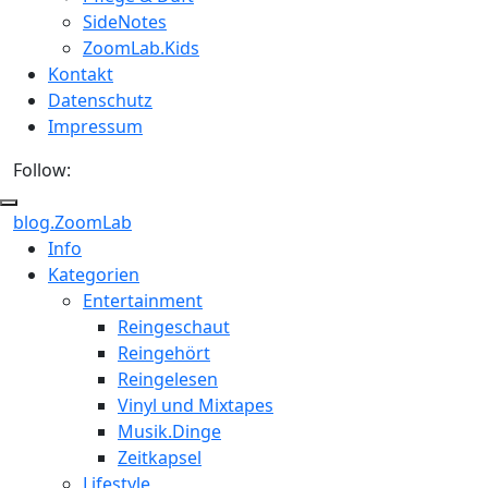
SideNotes
ZoomLab.Kids
Kontakt
Datenschutz
Impressum
Follow:
blog.ZoomLab
ZoomLab
Info
Kategorien
//
Entertainment
pers.
Reingeschaut
Reingehört
Blog
Reingelesen
Vinyl und Mixtapes
Musik.Dinge
Zeitkapsel
Lifestyle