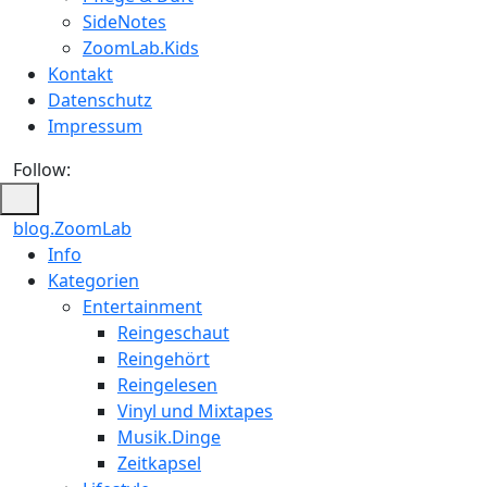
SideNotes
ZoomLab.Kids
Kontakt
Datenschutz
Impressum
Follow:
blog.ZoomLab
ZoomLab
Info
Kategorien
//
Entertainment
pers.
Reingeschaut
Reingehört
Blog
Reingelesen
Vinyl und Mixtapes
Musik.Dinge
Zeitkapsel