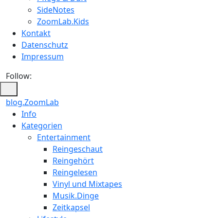
SideNotes
ZoomLab.Kids
Kontakt
Datenschutz
Impressum
Follow:
blog.ZoomLab
ZoomLab
Info
Kategorien
//
Entertainment
pers.
Reingeschaut
Reingehört
Blog
Reingelesen
Vinyl und Mixtapes
Musik.Dinge
Zeitkapsel