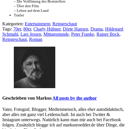
– Die Verfilmung des Beststellers
– Über den Film
– Leben auf dem Land
Trailer
Kategorien:
Entertainment
,
Reingeschaut
Tags:
70er
,
80er
,
Charly Hübner
,
Dörte Hansen
,
Drama
,
Hildegard
Schmahl
,
Lars Jessen
,
Mittagsstunde
,
Peter Franke
,
Rainer Bock
,
Reingeschaut
,
Roman
Geschrieben von
Markus
All posts by the author
Vater, Fotograf, Blogger, Medienmensch, alles eher autodidaktisch,
aber alles mit ganz viel Leidenschaft. Ist auch bei Twitter &
Instagram unterwegs. Natürlich kann man mir auch bei Facebook
folgen. Zusätzlich blogge ich auf markusroedder.de über Dinge, die