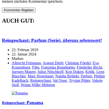
meinen nächsten Kommentar speichern.
AUCH GUT:
Reingeschaut:
Parfum
(Serie),
überaus sehenswert!
22. Februar 2019
22. Januar 2024
Markus
Albrecht Felsmann
,
August Diehl
,
Christian Friedel
,
Eva
Kranenburg
,
Film
,
Franziska Brandmeier
,
Friederike Becht
,
Juergen Maurer
,
Julius Nitschkoff
,
Ken Duken
,
Kritik
,
Leon
Blaschke
,
Marc Hosemann
,
Natalia Belitski
,
Parfum
,
Philipp
Kadelbach
,
Reingeschaut
,
Siri Nase
,
Trystan Pütter
,
Valerie
Stoll
,
Wotan Wilke Möhring
Panama
Reingeschaut: