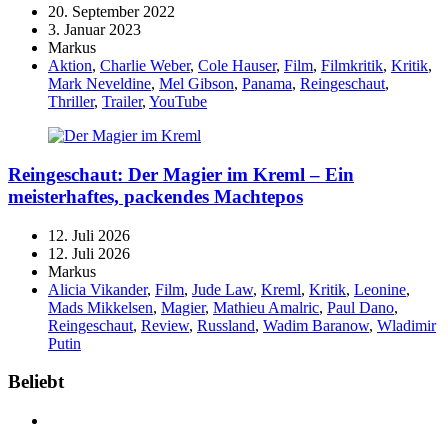
20. September 2022
3. Januar 2023
Markus
Aktion
,
Charlie Weber
,
Cole Hauser
,
Film
,
Filmkritik
,
Kritik
,
Mark Neveldine
,
Mel Gibson
,
Panama
,
Reingeschaut
,
Thriller
,
Trailer
,
YouTube
Reingeschaut: Der Magier im Kreml – Ein
meisterhaftes, packendes Machtepos
12. Juli 2026
12. Juli 2026
Markus
Alicia Vikander
,
Film
,
Jude Law
,
Kreml
,
Kritik
,
Leonine
,
Mads Mikkelsen
,
Magier
,
Mathieu Amalric
,
Paul Dano
,
Reingeschaut
,
Review
,
Russland
,
Wadim Baranow
,
Wladimir
Putin
Widgets
Beliebt