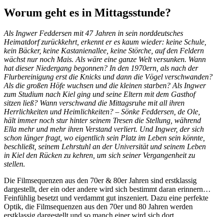
Worum geht es in Mittagsstunde?
Als Ingwer Feddersen mit 47 Jahren in sein norddeutsches
Heimatdorf zurückkehrt, erkennt er es kaum wieder: keine Schule,
kein Bäcker, keine Kastanienallee, keine Störche, auf den Feldern
wächst nur noch Mais. Als wäre eine ganze Welt versunken. Wann
hat dieser Niedergang begonnen? In den 1970ern, als nach der
Flurbereinigung erst die Knicks und dann die Vögel verschwanden?
Als die großen Höfe wuchsen und die kleinen starben? Als Ingwer
zum Studium nach Kiel ging und seine Eltern mit dem Gasthof
sitzen ließ? Wann verschwand die Mittagsruhe mit all ihren
Herrlichkeiten und Heimlichkeiten? – Sönke Feddersen, de Ole,
hält immer noch stur hinter seinem Tresen die Stellung, während
Ella mehr und mehr ihren Verstand verliert. Und Ingwer, der sich
schon länger fragt, wo eigentlich sein Platz im Leben sein könnte,
beschließt, seinem Lehrstuhl an der Universität und seinem Leben
in Kiel den Rücken zu kehren, um sich seiner Vergangenheit zu
stellen.
Die Filmsequenzen aus den 70er & 80er Jahren sind erstklassig
dargestellt, der ein oder andere wird sich bestimmt daran erinnern…
Feinfühlig besetzt und verdammt gut inszeniert. Dazu eine perfekte
Optik, die Filmsequenzen aus den 70er und 80 Jahren werden
erstklassig dargestellt und so manch einer wird sich dort