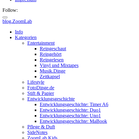
Follow:
blog.ZoomLab
Info
Kategorien
Entertainment
Reingeschaut
Reingehört
Reingelesen
Vinyl und Mixtapes
Musik.Dinge
Zeitkapsel
Lifestyle
FotoDinge.de
Stift & Papier
Entwicklungsgeschichte
Entwicklungsgeschichte: Timer A6
Entwicklungsgeschichte: Duo1
Entwicklungsgeschichte: Uno1
Entwicklungsgeschichte: MaBook
Pflege & Duft
SideNotes
ZoomLab.Kids