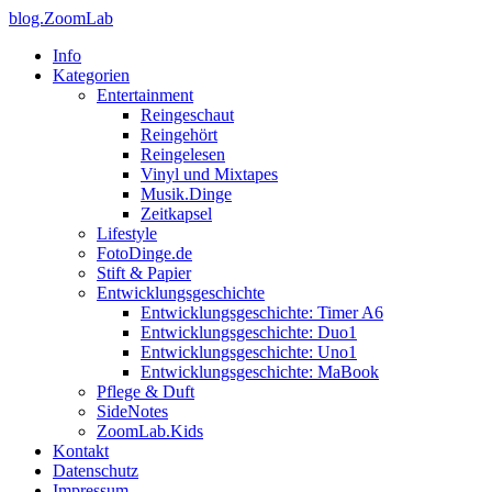
blog.ZoomLab
Info
Kategorien
Entertainment
Reingeschaut
Reingehört
Reingelesen
Vinyl und Mixtapes
Musik.Dinge
Zeitkapsel
Lifestyle
FotoDinge.de
Stift & Papier
Entwicklungsgeschichte
Entwicklungsgeschichte: Timer A6
Entwicklungsgeschichte: Duo1
Entwicklungsgeschichte: Uno1
Entwicklungsgeschichte: MaBook
Pflege & Duft
SideNotes
ZoomLab.Kids
Kontakt
Datenschutz
Impressum