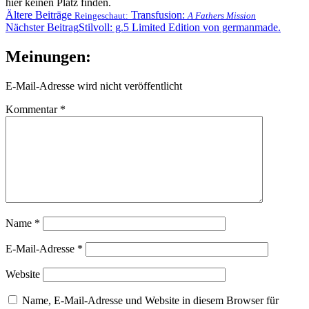
hier keinen Platz finden.
Beitragsnavigation
Ältere Beiträge
Transfusion:
Reingeschaut:
A Fathers Mission
Nächster Beitrag
Stilvoll: g.5 Limited Edition von germanmade.
Meinungen:
E-Mail-Adresse wird nicht veröffentlicht
Kommentar
*
Name
*
E-Mail-Adresse
*
Website
Name, E-Mail-Adresse und Website in diesem Browser für