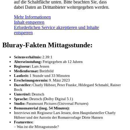
auf die Schaltfläche unten. Bitte beachten Sie, dass
dabei Daten an Drittanbieter weitergegeben werden.
Mehr Informationen
Inhalt entsperren
Erforderlichen Service akzeptieren und Inhalte
entsperren
Bluray-Fakten Mittagsstunde:
Seitenverhältnis:‎
2.39:1
Alterseinstufung:‎
Freigegeben ab 12 Jahren
Regisseur:‎
Lars Jessen
Medienformat:‎
Breitbild
Laufzeit:‎
1 Stunde und 33 Minuten
Erscheinungstermin:‎
9. März 2023
Darsteller:‎
Charly Hübner, Peter Franke, Hildegard Schmahl, Rainer
Bock
Untertitel:‎
Deutsch
Sprache:‎
Deutsch (Dolby Digital 5.1)
Studio:
Paramount Pictures (Universal Pictures)
Bonusmaterial (insg. 54 Minuten):
Interviews mit Regisseur Lars Jessen, dem Hauptdarsteller Charly
Hübner und der Autorin der Romanvorlage Dörte Hansen
Featurettes:
– Was ist die Mittagsstunde?