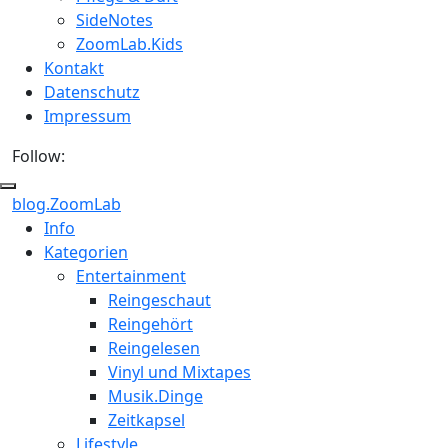
SideNotes
ZoomLab.Kids
Kontakt
Datenschutz
Impressum
Follow:
blog.ZoomLab
ZoomLab
Info
Kategorien
//
Entertainment
pers.
Reingeschaut
Reingehört
Blog
Reingelesen
Vinyl und Mixtapes
Musik.Dinge
Zeitkapsel
Lifestyle