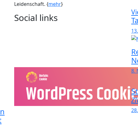
Leidenschaft. {
mehr
}
Vi
Social links
T
13.
R
N
8.
S
ZI
in
28
t