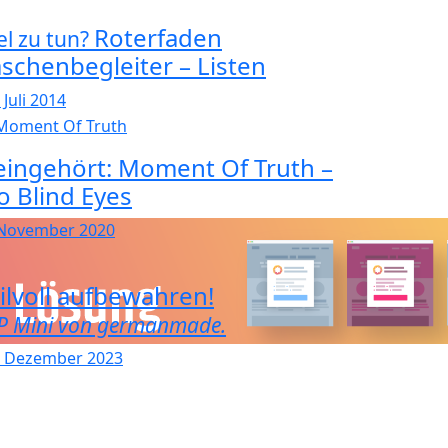
Roterfaden
el zu tun?
aschenbegleiter – Listen
 Juli 2014
eingehört: Moment Of Truth –
o Blind Eyes
 November 2020
tilvoll aufbewahren!
P Mini von germanmade.
. Dezember 2023