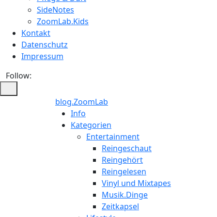
SideNotes
ZoomLab.Kids
Kontakt
Datenschutz
Impressum
Follow:
blog.ZoomLab
ZoomLab
Info
Kategorien
//
Entertainment
Reingeschaut
pers.
Reingehört
Reingelesen
Blog
Vinyl und Mixtapes
Musik.Dinge
Zeitkapsel