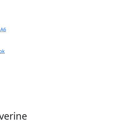
 A6
ok
verine