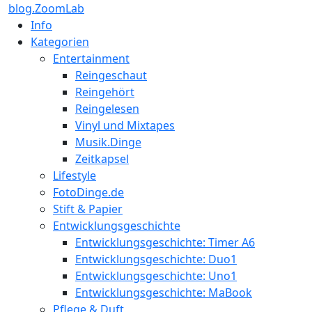
blog.ZoomLab
Info
Kategorien
Entertainment
Reingeschaut
Reingehört
Reingelesen
Vinyl und Mixtapes
Musik.Dinge
Zeitkapsel
Lifestyle
FotoDinge.de
Stift & Papier
Entwicklungsgeschichte
Entwicklungsgeschichte: Timer A6
Entwicklungsgeschichte: Duo1
Entwicklungsgeschichte: Uno1
Entwicklungsgeschichte: MaBook
Pflege & Duft