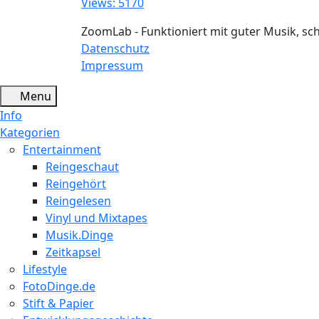
Views: 5170
ZoomLab - Funktioniert mit guter Musik, s
Datenschutz
Impressum
Menu
Info
Kategorien
Entertainment
Reingeschaut
Reingehört
Reingelesen
Vinyl und Mixtapes
Musik.Dinge
Zeitkapsel
Lifestyle
FotoDinge.de
Stift & Papier