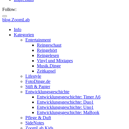
Follow:
blog.ZoomLab
ZoomLab
Info
Kategorien
//
Entertainment
Reingeschaut
pers.
Reingehört
Reingelesen
Blog
Vinyl und Mixtapes
Musik.Dinge
Zeitkapsel
Lifestyle
FotoDinge.de
Stift & Papier
Entwicklungsgeschichte
Entwicklungsgeschichte: Timer A6
Entwicklungsgeschichte: Duo1
Entwicklungsgeschichte: Uno1
Entwicklungsgeschichte: MaBook
Pflege & Duft
SideNotes
ZoomLab.Kids