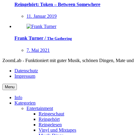
Reingehört: Token – Between Somewhere
11. Januar 2019
Frank Turner
/
The Gathering
7. Mai 2021
ZoomLab - Funktioniert mit guter Musik, schönen Dingen, Mate und
Datenschutz
Impressum
Menu
Info
Kategorien
Entertainment
Reingeschaut
Reingehört
Reingelesen
Vinyl und Mixtapes