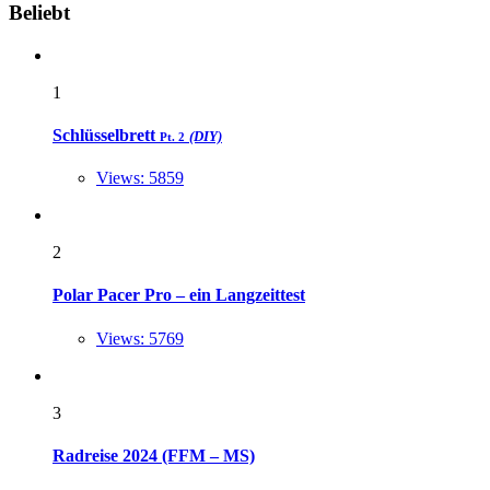
Widgets
Beliebt
1
Schlüsselbrett
(DIY)
Pt. 2
Views: 5859
2
Polar Pacer Pro – ein Langzeittest
Views: 5769
3
Radreise 2024 (FFM – MS)