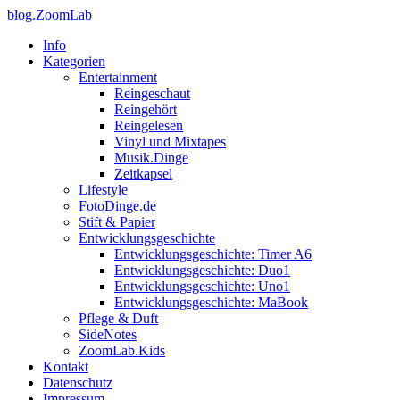
blog.ZoomLab
Info
Kategorien
Entertainment
Reingeschaut
Reingehört
Reingelesen
Vinyl und Mixtapes
Musik.Dinge
Zeitkapsel
Lifestyle
FotoDinge.de
Stift & Papier
Entwicklungsgeschichte
Entwicklungsgeschichte: Timer A6
Entwicklungsgeschichte: Duo1
Entwicklungsgeschichte: Uno1
Entwicklungsgeschichte: MaBook
Pflege & Duft
SideNotes
ZoomLab.Kids
Kontakt
Datenschutz
Impressum