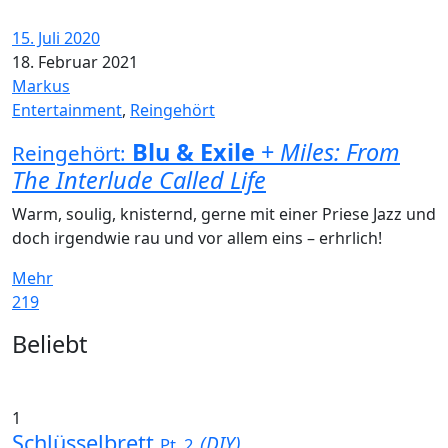
15. Juli 2020
18. Februar 2021
Markus
Entertainment
,
Reingehört
Blu & Exile
+
Miles: From
Reingehört:
The Interlude Called Life
Warm, soulig, knisternd, gerne mit einer Priese Jazz und
doch irgendwie rau und vor allem eins – erhrlich!
Mehr
219
Widgets
Beliebt
1
Schlüsselbrett
(DIY)
Pt. 2