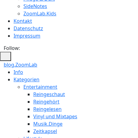
SideNotes
ZoomLab.Kids
Kontakt
Datenschutz
Impressum
Follow:
blog.ZoomLab
ZoomLab
Info
Kategorien
//
Entertainment
pers.
Reingeschaut
Reingehört
Blog
Reingelesen
Vinyl und Mixtapes
Musik.Dinge
Zeitkapsel