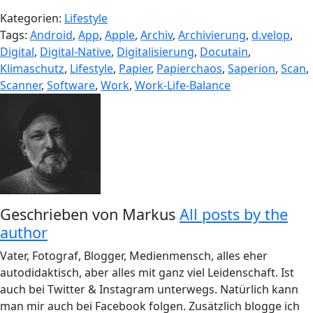
Kategorien:
Lifestyle
Tags:
Android
,
App
,
Apple
,
Archiv
,
Archivierung
,
d.velop
,
Digital
,
Digital-Native
,
Digitalisierung
,
Docutain
,
Klimaschutz
,
Lifestyle
,
Papier
,
Papierchaos
,
Saperion
,
Scan
,
Scanner
,
Software
,
Work
,
Work-Life-Balance
Geschrieben von
Markus
All posts by the
author
Vater, Fotograf, Blogger, Medienmensch, alles eher
autodidaktisch, aber alles mit ganz viel Leidenschaft. Ist
auch bei Twitter & Instagram unterwegs. Natürlich kann
man mir auch bei Facebook folgen. Zusätzlich blogge ich