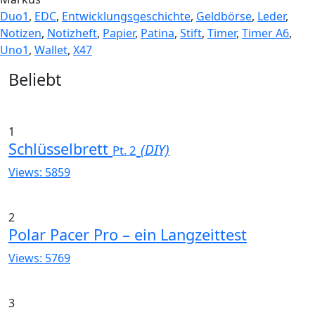
Duo1
,
EDC
,
Entwicklungsgeschichte
,
Geldbörse
,
Leder
,
Notizen
,
Notizheft
,
Papier
,
Patina
,
Stift
,
Timer
,
Timer A6
,
Uno1
,
Wallet
,
X47
Widgets
Beliebt
1
Schlüsselbrett
(DIY)
Pt. 2
Views: 5859
2
Polar Pacer Pro – ein Langzeittest
Views: 5769
3