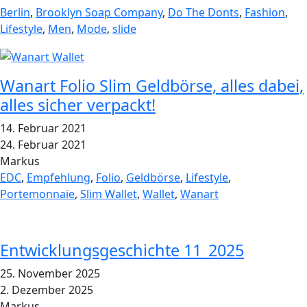
Berlin
,
Brooklyn Soap Company
,
Do The Donts
,
Fashion
,
Lifestyle
,
Men
,
Mode
,
slide
Wanart Folio Slim Geldbörse, alles dabei,
alles sicher verpackt!
14. Februar 2021
24. Februar 2021
Markus
EDC
,
Empfehlung
,
Folio
,
Geldbörse
,
Lifestyle
,
Portemonnaie
,
Slim Wallet
,
Wallet
,
Wanart
Entwicklungsgeschichte 11_2025
25. November 2025
2. Dezember 2025
Markus