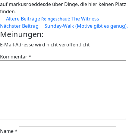
auf markusroedder.de über Dinge, die hier keinen Platz
finden.
Beitragsnavigation
Ältere Beiträge
The Witness
Reingeschaut:
Nächster Beitrag
Sunday-Walk (Motive gibt es genug).
Meinungen:
E-Mail-Adresse wird nicht veröffentlicht
Kommentar
*
Name
*