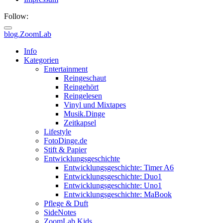
Follow:
blog.ZoomLab
Info
Kategorien
Entertainment
Reingeschaut
Reingehört
Reingelesen
Vinyl und Mixtapes
Musik.Dinge
Zeitkapsel
Lifestyle
FotoDinge.de
Stift & Papier
Entwicklungsgeschichte
Entwicklungsgeschichte: Timer A6
Entwicklungsgeschichte: Duo1
Entwicklungsgeschichte: Uno1
Entwicklungsgeschichte: MaBook
Pflege & Duft
SideNotes
ZoomLab.Kids