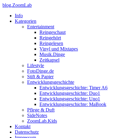
blog.ZoomLab
Info
Kategorien
Entertainment
Reingeschaut
Reingehört
Reingelesen
Vinyl und Mixtapes
Musik.Dinge
Zeitkapsel
Lifestyle
FotoDinge.de
Stift & Papier
Entwicklungsgeschichte
Entwicklungsgeschichte: Timer A6
Entwicklungsgeschichte: Duo1
Entwicklungsgeschichte: Uno1
Entwicklungsgeschichte: MaBook
Pflege & Duft
SideNotes
ZoomLab.Kids
Kontakt
Datenschutz
Impressum