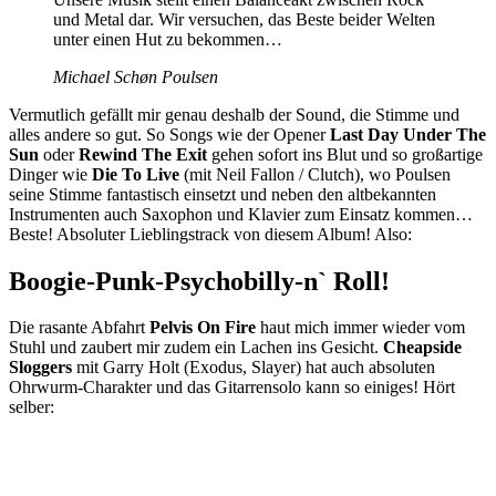
und Metal dar. Wir versuchen, das Beste beider Welten
unter einen Hut zu bekommen…
Michael Schøn Poulsen
Vermutlich gefällt mir genau deshalb der Sound, die Stimme und
alles andere so gut. So Songs wie der Opener
Last Day Under The
Sun
oder
Rewind The Exit
gehen sofort ins Blut und so großartige
Dinger wie
Die To Live
(mit Neil Fallon / Clutch), wo Poulsen
seine Stimme fantastisch einsetzt und neben den altbekannten
Instrumenten auch Saxophon und Klavier zum Einsatz kommen…
Beste! Absoluter Lieblingstrack von diesem Album! Also:
Boogie-Punk-Psychobilly-n` Roll!
Die rasante Abfahrt
Pelvis On Fire
haut mich immer wieder vom
Stuhl und zaubert mir zudem ein Lachen ins Gesicht.
Cheapside
Sloggers
mit Garry Holt (Exodus, Slayer) hat auch absoluten
Ohrwurm-Charakter und das Gitarrensolo kann so einiges! Hört
selber: