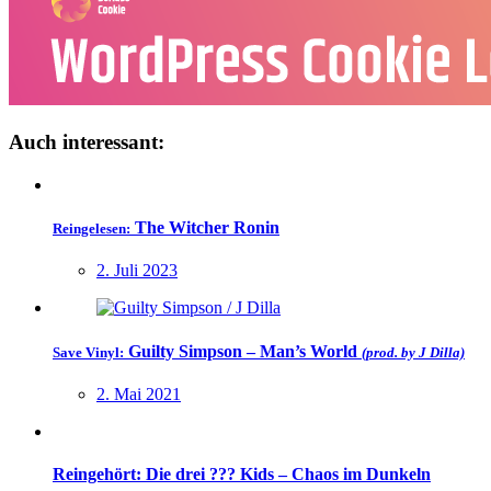
Auch interessant:
The Witcher Ronin
Reingelesen:
2. Juli 2023
Guilty Simpson
– Man’s World
Save Vinyl:
(prod. by J Dilla)
2. Mai 2021
Reingehört: Die drei ??? Kids – Chaos im Dunkeln