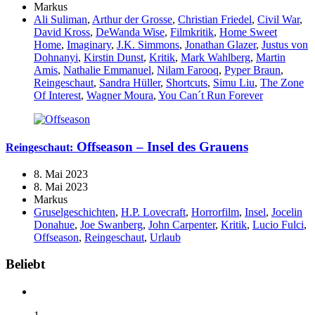
Markus
Ali Suliman
,
Arthur der Grosse
,
Christian Friedel
,
Civil War
,
David Kross
,
DeWanda Wise
,
Filmkritik
,
Home Sweet
Home
,
Imaginary
,
J.K. Simmons
,
Jonathan Glazer
,
Justus von
Dohnanyi
,
Kirstin Dunst
,
Kritik
,
Mark Wahlberg
,
Martin
Amis
,
Nathalie Emmanuel
,
Nilam Farooq
,
Pyper Braun
,
Reingeschaut
,
Sandra Hüller
,
Shortcuts
,
Simu Liu
,
The Zone
Of Interest
,
Wagner Moura
,
You Can´t Run Forever
Offseason – Insel des Grauens
Reingeschaut:
8. Mai 2023
8. Mai 2023
Markus
Gruselgeschichten
,
H.P. Lovecraft
,
Horrorfilm
,
Insel
,
Jocelin
Donahue
,
Joe Swanberg
,
John Carpenter
,
Kritik
,
Lucio Fulci
,
Offseason
,
Reingeschaut
,
Urlaub
Widgets
Beliebt