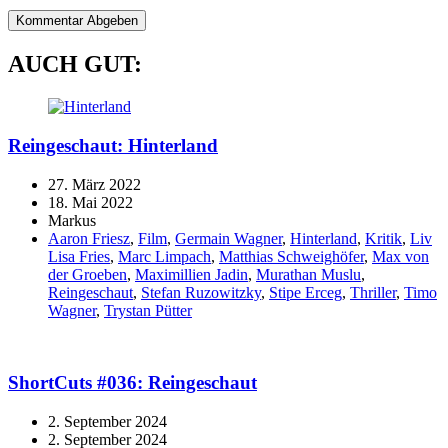
AUCH GUT:
Reingeschaut: Hinterland
27. März 2022
18. Mai 2022
Markus
Aaron Friesz
,
Film
,
Germain Wagner
,
Hinterland
,
Kritik
,
Liv
Lisa Fries
,
Marc Limpach
,
Matthias Schweighöfer
,
Max von
der Groeben
,
Maximillien Jadin
,
Murathan Muslu
,
Reingeschaut
,
Stefan Ruzowitzky
,
Stipe Erceg
,
Thriller
,
Timo
Wagner
,
Trystan Pütter
ShortCuts #036: Reingeschaut
2. September 2024
2. September 2024