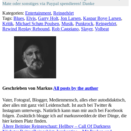
Mate oder sonstiges via Paypal spendieren! Danke
Kategorien:
Entertainment
,
Reingehört
Tags:
Blues
,
Elvis
,
Garry Holt
,
Jon Larsen
,
Kaspar Boye Larsen
,
Kritik
,
Michael Schøn Poulsen
,
Musik
,
Punkrock
,
Reingehört
,
Rewind Replay Rebound
,
Rob Caggiano
,
Slayer
,
Volbeat
Geschrieben von
Markus
All posts by the author
Vater, Fotograf, Blogger, Medienmensch, alles eher autodidaktisch,
aber alles mit ganz viel Leidenschaft. Ist auch bei Twitter &
Instagram unterwegs. Natürlich kann man mir auch bei Facebook
folgen. Zusätzlich blogge ich auf markusroedder.de über Dinge, die
hier keinen Platz finden.
Beitragsnavigation
Ältere Beiträge
Reingeschaut: Hellboy – Call Of Darkness