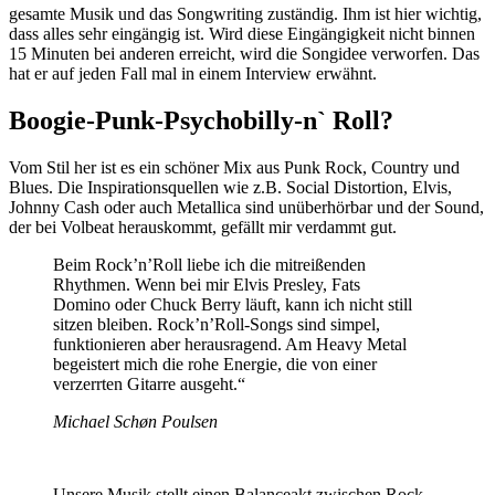
gesamte Musik und das Songwriting zuständig. Ihm ist hier wichtig,
dass alles sehr eingängig ist. Wird diese Eingängigkeit nicht binnen
15 Minuten bei anderen erreicht, wird die Songidee verworfen. Das
hat er auf jeden Fall mal in einem Interview erwähnt.
Boogie-Punk-Psychobilly-n` Roll?
Vom Stil her ist es ein schöner Mix aus Punk Rock, Country und
Blues. Die Inspirationsquellen wie z.B. Social Distortion, Elvis,
Johnny Cash oder auch Metallica sind unüberhörbar und der Sound,
der bei Volbeat herauskommt, gefällt mir verdammt gut.
Beim Rock’n’Roll liebe ich die mitreißenden
Rhythmen. Wenn bei mir Elvis Presley, Fats
Domino oder Chuck Berry läuft, kann ich nicht still
sitzen bleiben. Rock’n’Roll-Songs sind simpel,
funktionieren aber herausragend. Am Heavy Metal
begeistert mich die rohe Energie, die von einer
verzerrten Gitarre ausgeht.“
Michael Schøn Poulsen
Unsere Musik stellt einen Balanceakt zwischen Rock