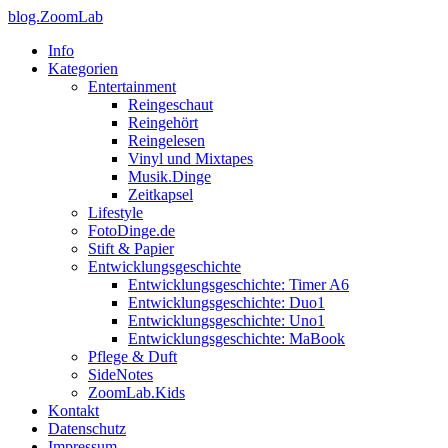
blog.ZoomLab
Info
Kategorien
Entertainment
Reingeschaut
Reingehört
Reingelesen
Vinyl und Mixtapes
Musik.Dinge
Zeitkapsel
Lifestyle
FotoDinge.de
Stift & Papier
Entwicklungsgeschichte
Entwicklungsgeschichte: Timer A6
Entwicklungsgeschichte: Duo1
Entwicklungsgeschichte: Uno1
Entwicklungsgeschichte: MaBook
Pflege & Duft
SideNotes
ZoomLab.Kids
Kontakt
Datenschutz
Impressum