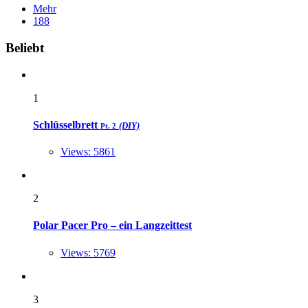
Mehr
188
Widgets
Beliebt
1
Schlüsselbrett
(DIY)
Pt. 2
Views: 5861
2
Polar Pacer Pro – ein Langzeittest
Views: 5769
3