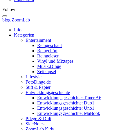
Follow:
blog.ZoomLab
ZoomLab
Info
Kategorien
//
Entertainment
Reingeschaut
pers.
Reingehört
Reingelesen
Blog
Vinyl und Mixtapes
Musik.Dinge
Zeitkapsel
Lifestyle
FotoDinge.de
Stift & Papier
Entwicklungsgeschichte
Entwicklungsgeschichte: Timer A6
Entwicklungsgeschichte: Duo1
Entwicklungsgeschichte: Uno1
Entwicklungsgeschichte: MaBook
Pflege & Duft
SideNotes
ZoomLab.Kids