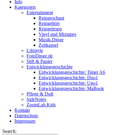
Info
Kategorien
Entertainment
Reingeschaut
Reingehört
Reingelesen
Vinyl und Mixtapes
Musik.Dinge
Zeitkapsel
Lifestyle
FotoDinge.de
Stift & Papier
Entwicklungsgeschichte
Entwicklungsgeschichte: Timer A6
Entwicklungsgeschichte: Duo1
Entwicklungsgeschichte: Uno1
Entwicklungsgeschichte: MaBook
Pflege & Duft
SideNotes
ZoomLab.Kids
Kontakt
Datenschutz
Impressum
Search: