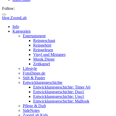
Follow:
blog.ZoomLab
ZoomLab
Info
Kategorien
//
Entertainment
Reingeschaut
pers.
Reingehört
Reingelesen
Blog
Vinyl und Mixtapes
Musik.Dinge
Zeitkapsel
Lifestyle
FotoDinge.de
Stift & Papier
Entwicklungsgeschichte
Entwicklungsgeschichte: Timer A6
Entwicklungsgeschichte: Duo1
Entwicklungsgeschichte: Uno1
Entwicklungsgeschichte: MaBook
Pflege & Duft
SideNotes
ZoomLab.Kids