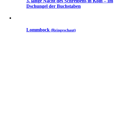
3. lange Nacht des Schreibens in Köln – Im
Dschungel der Buchstaben
Lommbock
(Reingeschaut)