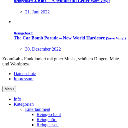
J.Rocc – A Wonderful Letter
Reingehört:
(Save Vinyl)
21. Juni 2022
Reingehört:
The Car Bomb Parade – New World Hardcore
(Save Vinyl)
30. Dezember 2022
ZoomLab - Funktioniert mit guter Musik, schönen Dingen, Mate
und Wordpress.
Datenschutz
Impressum
Menu
Info
Kategorien
Entertainment
Reingeschaut
Reingehört
Reingelesen