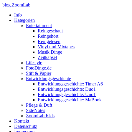
blog.ZoomLab
Info
Kategorien
Entertainment
Reingeschaut
Reingehört
Reingelesen
Vinyl und Mixtapes
Musik.Dinge
Zeitkapsel
Lifestyle
FotoDinge.de
Stift & Papier
Entwicklungsgeschichte
Entwicklungsgeschichte: Timer A6
Entwicklungsgeschichte: Duo1
Entwicklungsgeschichte: Uno1
Entwicklungsgeschichte: MaBook
Pflege & Duft
SideNotes
ZoomLab.Kids
Kontakt
Datenschutz
Impressum