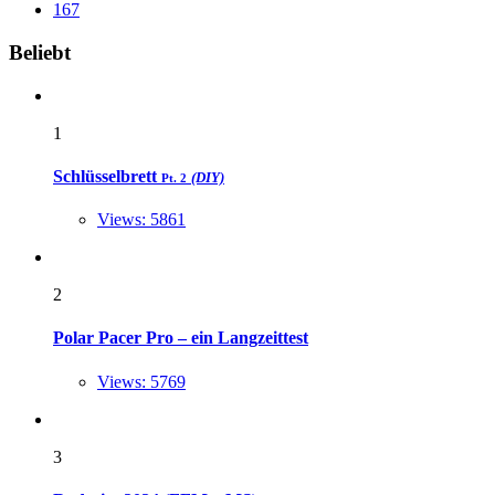
167
Widgets
Beliebt
1
Schlüsselbrett
(DIY)
Pt. 2
Views: 5861
2
Polar Pacer Pro – ein Langzeittest
Views: 5769
3