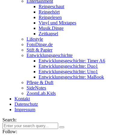
Entertainment
Reingeschaut
Reingehört
Reingelesen
Vinyl und Mixtapes
Musik.Dinge
Zeitkapsel
Lifestyle
FotoDinge.de
Stift & Papier
Entwicklungsgeschichte
Entwicklungsgeschichte: Timer A6
Entwicklungsgeschichte: Duo1
Entwicklungsgeschichte: Uno1
Entwicklungsgeschichte: MaBook
Pflege & Duft
SideNotes
ZoomLab.Kids
Kontakt
Datenschutz
Impressum
Search:
Follow: