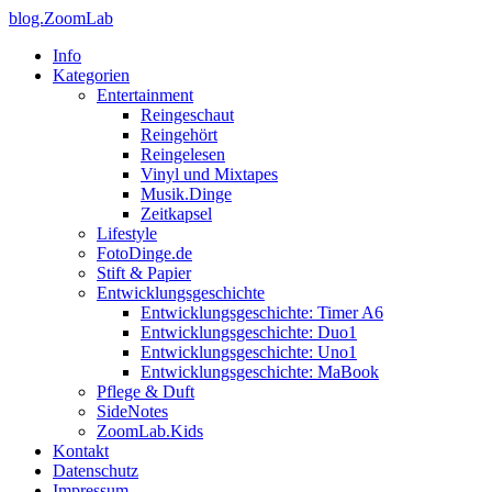
blog.ZoomLab
Info
Kategorien
Entertainment
Reingeschaut
Reingehört
Reingelesen
Vinyl und Mixtapes
Musik.Dinge
Zeitkapsel
Lifestyle
FotoDinge.de
Stift & Papier
Entwicklungsgeschichte
Entwicklungsgeschichte: Timer A6
Entwicklungsgeschichte: Duo1
Entwicklungsgeschichte: Uno1
Entwicklungsgeschichte: MaBook
Pflege & Duft
SideNotes
ZoomLab.Kids
Kontakt
Datenschutz
Impressum