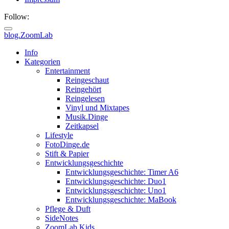
Follow:
blog.ZoomLab
ZoomLab
Info
Kategorien
//
Entertainment
Reingeschaut
pers.
Reingehört
Reingelesen
Blog
Vinyl und Mixtapes
Musik.Dinge
Zeitkapsel
Lifestyle
FotoDinge.de
Stift & Papier
Entwicklungsgeschichte
Entwicklungsgeschichte: Timer A6
Entwicklungsgeschichte: Duo1
Entwicklungsgeschichte: Uno1
Entwicklungsgeschichte: MaBook
Pflege & Duft
SideNotes
ZoomLab.Kids