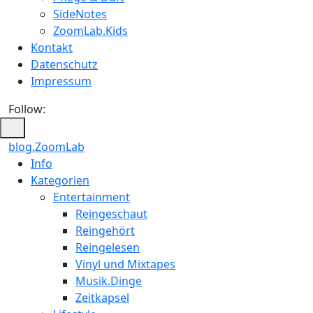
SideNotes
ZoomLab.Kids
Kontakt
Datenschutz
Impressum
Follow:
blog.ZoomLab
ZoomLab
Info
Kategorien
//
Entertainment
pers.
Reingeschaut
Reingehört
Blog
Reingelesen
Vinyl und Mixtapes
Musik.Dinge
Zeitkapsel