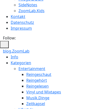
SideNotes
ZoomLab.Kids
Kontakt
Datenschutz
Impressum
Follow:
blog.ZoomLab
ZoomLab
Info
Kategorien
//
Entertainment
pers.
Reingeschaut
Reingehört
Blog
Reingelesen
Vinyl und Mixtapes
Musik.Dinge
Zeitkapsel