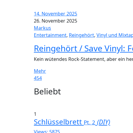
14. November 2025
26. November 2025
Markus
Entertainment
,
Reingehört
,
Vinyl und Mixta
Reingehört / Save Vinyl: 
Kein wütendes Rock-Statement, aber ein he
Mehr
454
Widgets
Beliebt
1
Schlüsselbrett
(DIY)
Pt. 2
Views: 5875