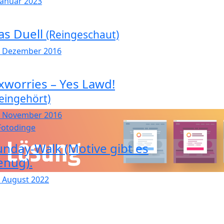
 Januar 2023
as Duell
(Reingeschaut)
. Dezember 2016
xworries – Yes Lawd!
eingehört)
. November 2016
unday-Walk (Motive gibt es
enug).
. August 2022