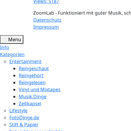
Views: 5187
ZoomLab - Funktioniert mit guter Musik, s
Datenschutz
Impressum
Menu
Info
Kategorien
Entertainment
Reingeschaut
Reingehört
Reingelesen
Vinyl und Mixtapes
Musik.Dinge
Zeitkapsel
Lifestyle
FotoDinge.de
Stift & Papier