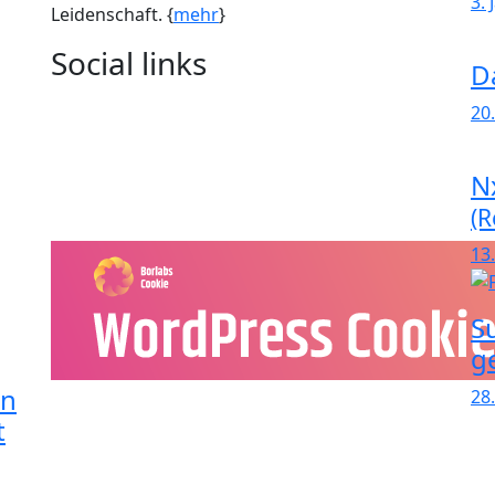
3.
Leidenschaft. {
mehr
}
Social links
D
20
N
(R
13
S
g
in
28
t