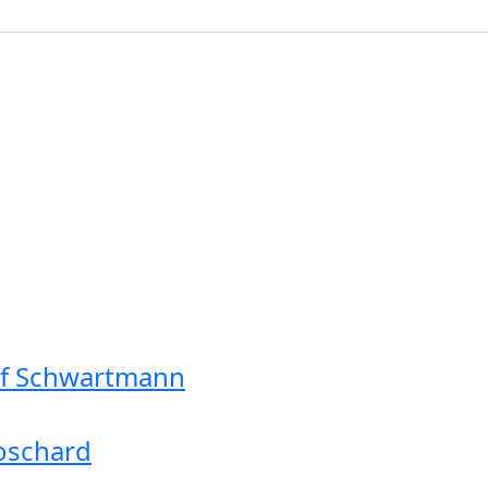
olf Schwartmann
oschard