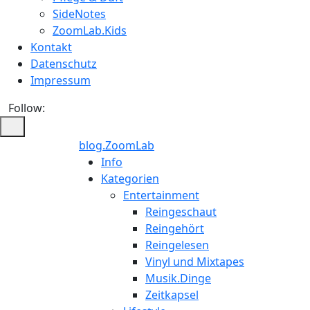
SideNotes
ZoomLab.Kids
Kontakt
Datenschutz
Impressum
Follow:
blog.ZoomLab
ZoomLab
Info
Kategorien
//
Entertainment
Reingeschaut
pers.
Reingehört
Reingelesen
Blog
Vinyl und Mixtapes
Musik.Dinge
Zeitkapsel