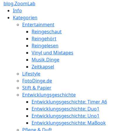
blog.ZoomLab
Info
Kategorien
Entertainment
Reingeschaut
Reingehört
Reingelesen
Vinyl und Mixtapes
Musik.Dinge
Zeitkapsel
Lifestyle
FotoDinge.de
Stift & Papier
Entwicklungsgeschichte
Entwicklungsgeschichte: Timer A6
Entwicklungsgeschichte: Duo1
Entwicklungsgeschichte: Uno1
Entwicklungsgeschichte: MaBook
Pflege & Duft