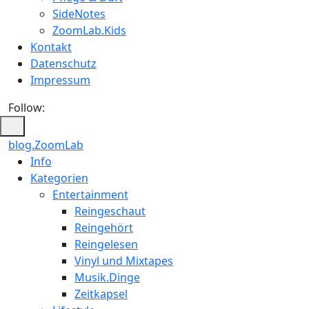
SideNotes
ZoomLab.Kids
Kontakt
Datenschutz
Impressum
Follow:
blog.ZoomLab
ZoomLab
Info
Kategorien
//
Entertainment
pers.
Reingeschaut
Reingehört
Blog
Reingelesen
Vinyl und Mixtapes
Musik.Dinge
Zeitkapsel