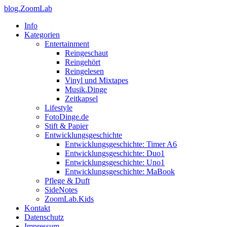
blog.ZoomLab
Info
Kategorien
Entertainment
Reingeschaut
Reingehört
Reingelesen
Vinyl und Mixtapes
Musik.Dinge
Zeitkapsel
Lifestyle
FotoDinge.de
Stift & Papier
Entwicklungsgeschichte
Entwicklungsgeschichte: Timer A6
Entwicklungsgeschichte: Duo1
Entwicklungsgeschichte: Uno1
Entwicklungsgeschichte: MaBook
Pflege & Duft
SideNotes
ZoomLab.Kids
Kontakt
Datenschutz
Impressum