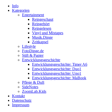
Info
Kategorien
Entertainment
Reingeschaut
Reingehört
Reingelesen
Vinyl und Mixtapes
Musik.Dinge
Zeitkapsel
Lifestyle
FotoDinge.de
Stift & Papier
Entwicklungsgeschichte
Entwicklungsgeschichte: Timer A6
Entwicklungsgeschichte: Duo1
Entwicklungsgeschichte: Uno1
Entwicklungsgeschichte: MaBook
Pflege & Duft
SideNotes
ZoomLab.Kids
Kontakt
Datenschutz
Impressum