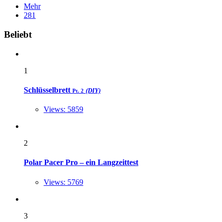
Mehr
281
Widgets
Beliebt
1
Schlüsselbrett
(DIY)
Pt. 2
Views: 5859
2
Polar Pacer Pro – ein Langzeittest
Views: 5769
3