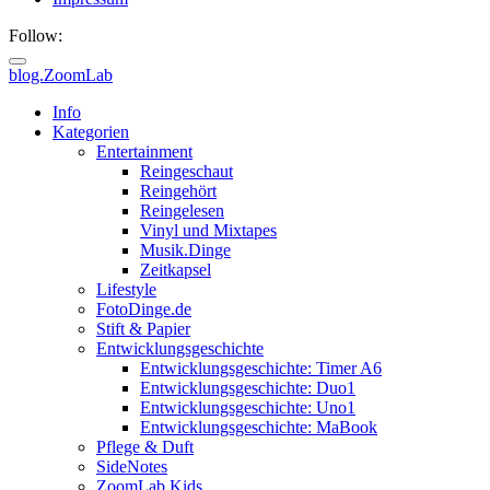
Follow:
blog.ZoomLab
ZoomLab
Info
Kategorien
//
Entertainment
Reingeschaut
pers.
Reingehört
Reingelesen
Blog
Vinyl und Mixtapes
Musik.Dinge
Zeitkapsel
Lifestyle
FotoDinge.de
Stift & Papier
Entwicklungsgeschichte
Entwicklungsgeschichte: Timer A6
Entwicklungsgeschichte: Duo1
Entwicklungsgeschichte: Uno1
Entwicklungsgeschichte: MaBook
Pflege & Duft
SideNotes
ZoomLab.Kids