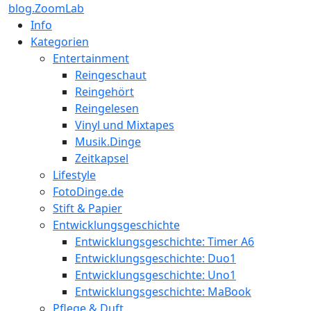
blog.ZoomLab
Info
Kategorien
Entertainment
Reingeschaut
Reingehört
Reingelesen
Vinyl und Mixtapes
Musik.Dinge
Zeitkapsel
Lifestyle
FotoDinge.de
Stift & Papier
Entwicklungsgeschichte
Entwicklungsgeschichte: Timer A6
Entwicklungsgeschichte: Duo1
Entwicklungsgeschichte: Uno1
Entwicklungsgeschichte: MaBook
Pflege & Duft