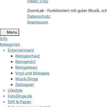
Views: 5182
ZoomLab - Funktioniert mit guter Musik, s
Datenschutz
Impressum
Menu
Info
Kategorien
Entertainment
Reingeschaut
Reingehört
Reingelesen
Vinyl und Mixtapes
Musik.Dinge
Zeitkapsel
Lifestyle
FotoDinge.de
Stift & Papier