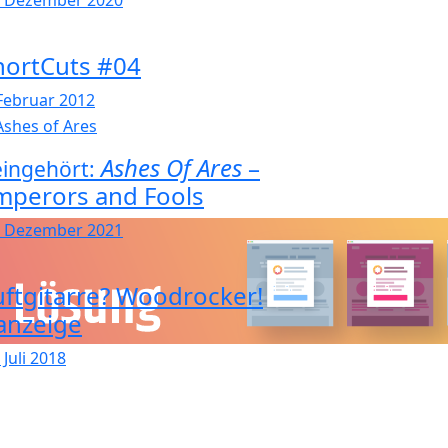
. Dezember 2020
hortCuts #04
 Februar 2012
Ashes Of Ares
–
ingehört:
mperors and Fools
. Dezember 2021
uftgitarre? Woodrocker!
anzeige
 Juli 2018