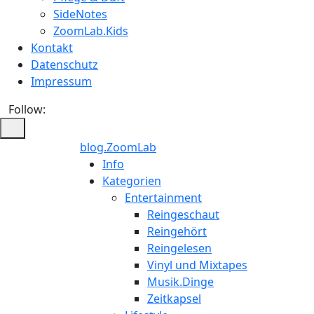
SideNotes
ZoomLab.Kids
Kontakt
Datenschutz
Impressum
Follow:
blog.ZoomLab
ZoomLab
Info
Kategorien
//
Entertainment
Reingeschaut
pers.
Reingehört
Reingelesen
Blog
Vinyl und Mixtapes
Musik.Dinge
Zeitkapsel