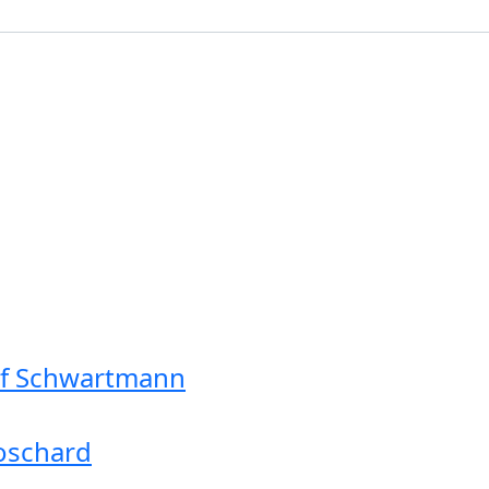
olf Schwartmann
oschard