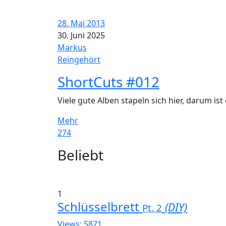
28. Mai 2013
30. Juni 2025
Markus
Reingehört
ShortCuts #012
Viele gute Alben stapeln sich hier, darum is
Mehr
274
Widgets
Beliebt
1
Schlüsselbrett
(DIY)
Pt. 2
Views: 5871