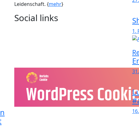
27
Leidenschaft. {
mehr
}
Social links
S
1.
Re
E
31
L
#
in
16.
t