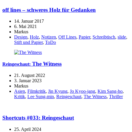
off lines – schweres Holz für Gedanken
14. Januar 2017
6. Mai 2021
Markus
Design
,
Holz
,
Notizen
,
Off Lines
,
Papier
,
Schreibtisch
,
slide
,
Stift und Papier
,
ToDo
The Witness
Reingeschaut:
21. August 2022
3. Januar 2023
Markus
Asien
,
Filmkritik
,
Jin Kyung
,
Jo Kyoo-jang
,
Kim Sang-ho
,
Kritik
,
Lee Sung-min
,
Reingeschaut
,
The Witness
,
Thriller
Shortcuts #033: Reingeschaut
25. April 2024