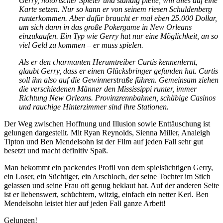
Gerry, notorischer Spieler und ständig pleite, will alles auf eine
Karte setzen. Nur so kann er von seinem riesen Schuldenberg
runterkommen. Aber dafür braucht er mal eben 25.000 Dollar,
um sich dann in das große Pokergame in New Orleans
einzukaufen. Ein Typ wie Gerry hat nur eine Möglichkeit, an so
viel Geld zu kommen – er muss spielen.
Als er den charmanten Herumtreiber Curtis kennenlernt,
glaubt Gerry, dass er einen Glücksbringer gefunden hat. Curtis
soll ihn also auf die Gewinnerstraße führen. Gemeinsam ziehen
die verschiedenen Männer den Mississippi runter, immer
Richtung New Orleans. Provinzrennbahnen, schäbige Casinos
und rauchige Hinterzimmer sind ihre Stationen.
Der Weg zwischen Hoffnung und Illusion sowie Enttäuschung ist
gelungen dargestellt. Mit Ryan Reynolds, Sienna Miller, Analeigh
Tipton und Ben Mendelsohn ist der Film auf jeden Fall sehr gut
besetzt und macht definitiv Spaß.
Man bekommt ein packendes Profil von dem spielsüchtigen Gerry,
ein Loser, ein Süchtiger, ein Arschloch, der seine Tochter im Stich
gelassen und seine Frau oft genug beklaut hat. Auf der anderen Seite
ist er liebenswert, schüchtern, witzig, einfach ein netter Kerl. Ben
Mendelsohn leistet hier auf jeden Fall ganze Arbeit!
Gelungen!