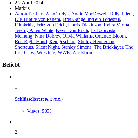
25. April 2024
Markus
Aaron Eckhart
,
Alan Tudyk
,
Andie MacDowell
,
Billy Talent
,
Die Tribute von Panem
,
Drei Gänge und ein Todesfall
,
Filmkritik
,
Fritz von Erich
,
Harris Dickinson
,
Indira Varma
,
Jeremy Allen White
,
Kevin von Erich
,
La Exorcista
,
Meinung
,
Nina Dobrev
,
Olivia Williams
,
Orlando Bloom
,
Red Right Hand
,
Reingeschaut
,
Shirley Henderson
,
Shortcuts
,
Silent Night
,
Stanley Simons
,
The Bricklayer
,
The
Iron Claw
,
Wrestling
,
WWE
,
Zac Efron
Widgets
Beliebt
1
Schlüsselbrett
(DIY)
Pt. 2
Views: 5858
2