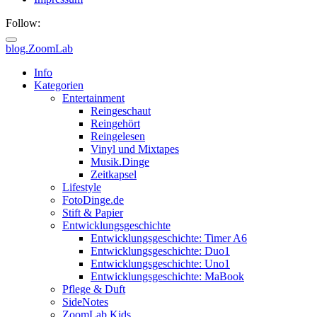
Follow:
blog.ZoomLab
Info
Kategorien
Entertainment
Reingeschaut
Reingehört
Reingelesen
Vinyl und Mixtapes
Musik.Dinge
Zeitkapsel
Lifestyle
FotoDinge.de
Stift & Papier
Entwicklungsgeschichte
Entwicklungsgeschichte: Timer A6
Entwicklungsgeschichte: Duo1
Entwicklungsgeschichte: Uno1
Entwicklungsgeschichte: MaBook
Pflege & Duft
SideNotes
ZoomLab.Kids