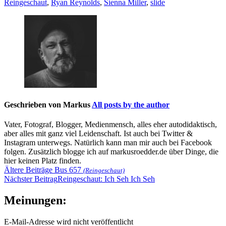
Reingeschaut
,
Ryan Reynolds
,
Sienna Miller
,
slide
Geschrieben von
Markus
All posts by the author
Vater, Fotograf, Blogger, Medienmensch, alles eher autodidaktisch,
aber alles mit ganz viel Leidenschaft. Ist auch bei Twitter &
Instagram unterwegs. Natürlich kann man mir auch bei Facebook
folgen. Zusätzlich blogge ich auf markusroedder.de über Dinge, die
hier keinen Platz finden.
Beitragsnavigation
Ältere Beiträge
Bus 657
(Reingeschaut)
Nächster Beitrag
Reingeschaut: Ich Seh Ich Seh
Meinungen:
E-Mail-Adresse wird nicht veröffentlicht