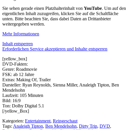
Sie sehen gerade einen Platzhalterinhalt von
YouTube
. Um auf den
eigentlichen Inhalt zuzugreifen, klicken Sie auf die Schaltfläche
unten. Bitte beachten Sie, dass dabei Daten an Drittanbieter
weitergegeben werden.
Mehr Informationen
Inhalt entsperren
Erforderlichen Service akzeptieren und Inhalte entsperren
[yellow_box]
DVD-Fakten:
Genre: Roadmovie
FSK: ab 12 Jahre
Extras: Making Of, Trailer
Darsteller: Ryan Reynolds, Sienna Miller, Analeigh Tipton, Ben
Mendelsohn
Laufzeit: 105 Minuten
Bild: 16:9
Ton: Dolby Digital 5.1
[/yellow_Box]
Kategorien:
Entertainment
,
Reingeschaut
Tags:
Analeigh Tipton
,
Ben Mendelsohn
,
Dirty Trip
,
DVD
,