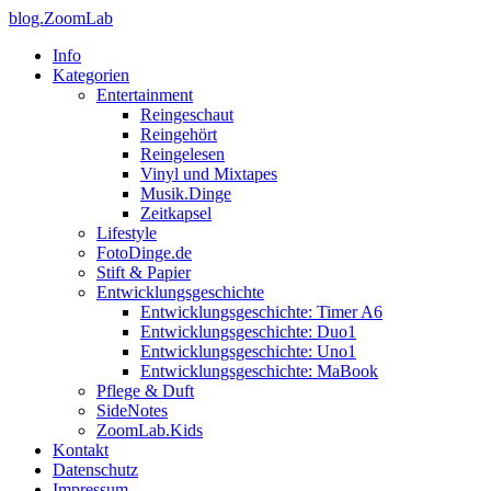
blog.ZoomLab
Info
Kategorien
Entertainment
Reingeschaut
Reingehört
Reingelesen
Vinyl und Mixtapes
Musik.Dinge
Zeitkapsel
Lifestyle
FotoDinge.de
Stift & Papier
Entwicklungsgeschichte
Entwicklungsgeschichte: Timer A6
Entwicklungsgeschichte: Duo1
Entwicklungsgeschichte: Uno1
Entwicklungsgeschichte: MaBook
Pflege & Duft
SideNotes
ZoomLab.Kids
Kontakt
Datenschutz
Impressum