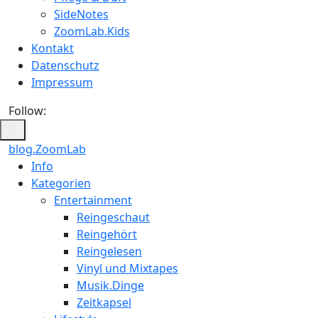
SideNotes
ZoomLab.Kids
Kontakt
Datenschutz
Impressum
Follow:
blog.ZoomLab
ZoomLab
Info
Kategorien
//
Entertainment
pers.
Reingeschaut
Reingehört
Blog
Reingelesen
Vinyl und Mixtapes
Musik.Dinge
Zeitkapsel