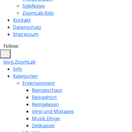
SideNotes
ZoomLab.Kids
Kontakt
Datenschutz
Impressum
Follow:
blog.ZoomLab
ZoomLab
Info
Kategorien
//
Entertainment
pers.
Reingeschaut
Reingehört
Blog
Reingelesen
Vinyl und Mixtapes
Musik.Dinge
Zeitkapsel