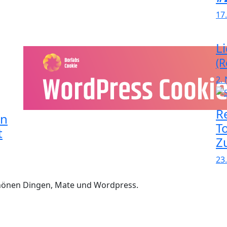
17
L
(R
2.
R
in
T
t
Z
23
chönen Dingen, Mate und Wordpress.