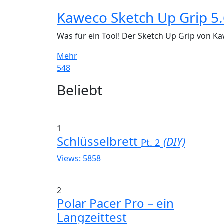
Kaweco Sketch Up Grip 5.
Was für ein Tool! Der Sketch Up Grip von Ka
Mehr
548
Widgets
Beliebt
1
Schlüsselbrett
(DIY)
Pt. 2
Views: 5858
2
Polar Pacer Pro – ein
Langzeittest