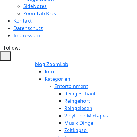
SideNotes
ZoomLab.Kids
Kontakt
Datenschutz
Impressum
Follow:
blog.ZoomLab
ZoomLab
Info
Kategorien
//
Entertainment
Reingeschaut
pers.
Reingehört
Reingelesen
Blog
Vinyl und Mixtapes
Musik.Dinge
Zeitkapsel