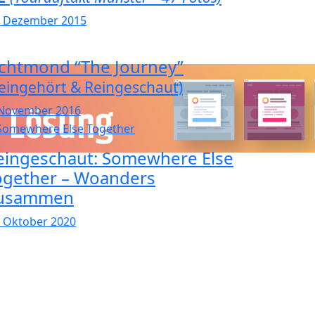
. Dezember 2015
ichtmond “The Journey”
eingehört & Reingeschaut)
 November 2016
eingeschaut: Somewhere Else
ogether – Woanders
usammen
. Oktober 2020