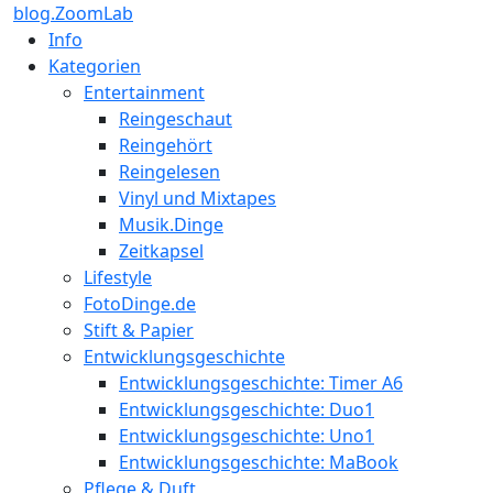
blog.ZoomLab
Info
Kategorien
Entertainment
Reingeschaut
Reingehört
Reingelesen
Vinyl und Mixtapes
Musik.Dinge
Zeitkapsel
Lifestyle
FotoDinge.de
Stift & Papier
Entwicklungsgeschichte
Entwicklungsgeschichte: Timer A6
Entwicklungsgeschichte: Duo1
Entwicklungsgeschichte: Uno1
Entwicklungsgeschichte: MaBook
Pflege & Duft