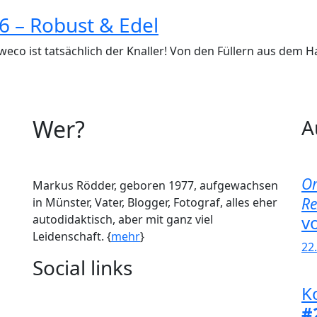
6 – Robust & Edel
weco ist tatsächlich der Knaller! Von den Füllern aus dem H
Wer?
A
Om
Markus Rödder, geboren 1977, aufgewachsen
Re
in Münster, Vater, Blogger, Fotograf, alles eher
v
autodidaktisch, aber mit ganz viel
Leidenschaft. {
mehr
}
22
Social links
K
#