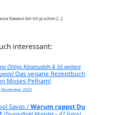
ause Kaweco bin ich ja schon […]
uch interessant:
a Ohligs Käsenudeln & 56 weitere
Das vegane Rezeptbuch
zepte!
on Moses Pelham!
. November 2023
ool Savas /
Warum rappst Du
2
(Tourauftakt Münster – 47 Fotos)