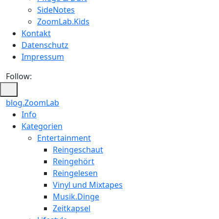
SideNotes
ZoomLab.Kids
Kontakt
Datenschutz
Impressum
Follow:
blog.ZoomLab
ZoomLab
Info
Kategorien
//
Entertainment
pers.
Reingeschaut
Reingehört
Blog
Reingelesen
Vinyl und Mixtapes
Musik.Dinge
Zeitkapsel