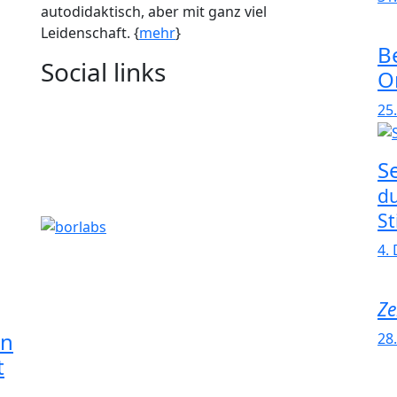
autodidaktisch, aber mit ganz viel
Leidenschaft. {
mehr
}
B
Social links
O
25.
S
du
Sti
4.
Ze
in
28.
t