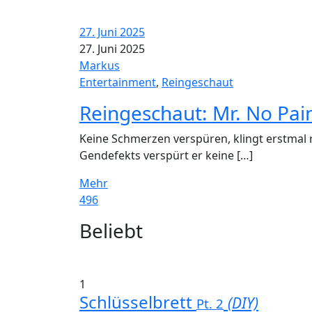
27. Juni 2025
27. Juni 2025
Markus
Entertainment
,
Reingeschaut
Reingeschaut: Mr. No Pai
Keine Schmerzen verspüren, klingt erstmal r
Gendefekts verspürt er keine […]
Mehr
496
Widgets
Beliebt
1
Schlüsselbrett
(DIY)
Pt. 2