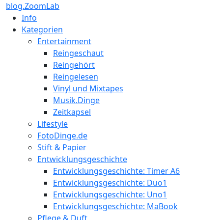
blog.ZoomLab
Info
Kategorien
Entertainment
Reingeschaut
Reingehört
Reingelesen
Vinyl und Mixtapes
Musik.Dinge
Zeitkapsel
Lifestyle
FotoDinge.de
Stift & Papier
Entwicklungsgeschichte
Entwicklungsgeschichte: Timer A6
Entwicklungsgeschichte: Duo1
Entwicklungsgeschichte: Uno1
Entwicklungsgeschichte: MaBook
Pflege & Duft