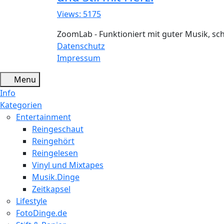
Views: 5175
ZoomLab - Funktioniert mit guter Musik, s
Datenschutz
Impressum
Menu
Info
Kategorien
Entertainment
Reingeschaut
Reingehört
Reingelesen
Vinyl und Mixtapes
Musik.Dinge
Zeitkapsel
Lifestyle
FotoDinge.de