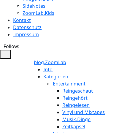
SideNotes
ZoomLab.Kids
Kontakt
Datenschutz
Impressum
Follow:
blog.ZoomLab
ZoomLab
Info
Kategorien
//
Entertainment
Reingeschaut
pers.
Reingehört
Reingelesen
Blog
Vinyl und Mixtapes
Musik.Dinge
Zeitkapsel