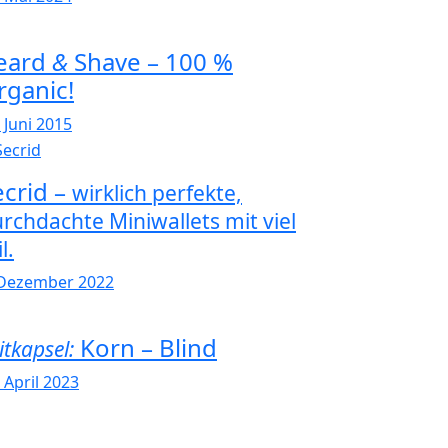
eard
&
Shave – 100 %
rganic!
 Juni 2015
ecrid –
wirklich perfekte,
rchdachte Miniwallets mit viel
l.
 Dezember 2022
Korn – Blind
itkapsel:
 April 2023