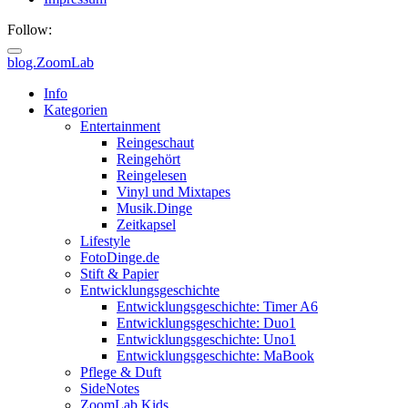
Follow:
blog.ZoomLab
ZoomLab
Info
Kategorien
//
Entertainment
Reingeschaut
pers.
Reingehört
Reingelesen
Blog
Vinyl und Mixtapes
Musik.Dinge
Zeitkapsel
Lifestyle
FotoDinge.de
Stift & Papier
Entwicklungsgeschichte
Entwicklungsgeschichte: Timer A6
Entwicklungsgeschichte: Duo1
Entwicklungsgeschichte: Uno1
Entwicklungsgeschichte: MaBook
Pflege & Duft
SideNotes
ZoomLab.Kids