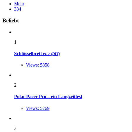
Mehr
334
Widgets
Beliebt
1
Schlüsselbrett
(DIY)
Pt. 2
Views: 5858
2
Polar Pacer Pro – ein Langzeittest
Views: 5769
3