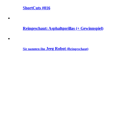
ShortCuts #016
Reingeschaut: Asphaltgorillas (+ Gewinnspiel)
Jeeg Robot
Sie nannten ihn
(Reingeschaut)