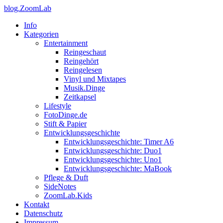
blog.ZoomLab
Info
Kategorien
Entertainment
Reingeschaut
Reingehört
Reingelesen
Vinyl und Mixtapes
Musik.Dinge
Zeitkapsel
Lifestyle
FotoDinge.de
Stift & Papier
Entwicklungsgeschichte
Entwicklungsgeschichte: Timer A6
Entwicklungsgeschichte: Duo1
Entwicklungsgeschichte: Uno1
Entwicklungsgeschichte: MaBook
Pflege & Duft
SideNotes
ZoomLab.Kids
Kontakt
Datenschutz
Impressum