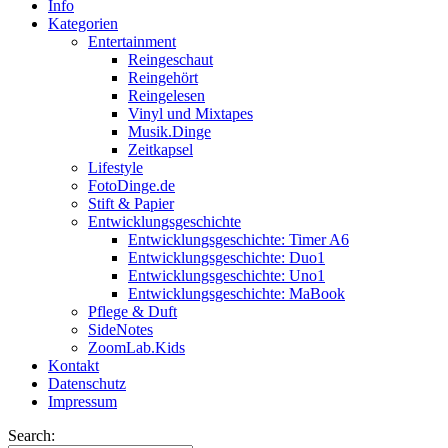
Info
Kategorien
Entertainment
Reingeschaut
Reingehört
Reingelesen
Vinyl und Mixtapes
Musik.Dinge
Zeitkapsel
Lifestyle
FotoDinge.de
Stift & Papier
Entwicklungsgeschichte
Entwicklungsgeschichte: Timer A6
Entwicklungsgeschichte: Duo1
Entwicklungsgeschichte: Uno1
Entwicklungsgeschichte: MaBook
Pflege & Duft
SideNotes
ZoomLab.Kids
Kontakt
Datenschutz
Impressum
Search: