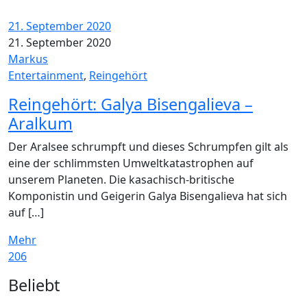
21. September 2020
21. September 2020
Markus
Entertainment
,
Reingehört
Reingehört: Galya Bisengalieva –
Aralkum
Der Aralsee schrumpft und dieses Schrumpfen gilt als
eine der schlimmsten Umweltkatastrophen auf
unserem Planeten. Die kasachisch-britische
Komponistin und Geigerin Galya Bisengalieva hat sich
auf […]
Mehr
206
Widgets
Beliebt