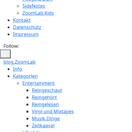
SideNotes
ZoomLab.Kids
Kontakt
Datenschutz
Impressum
Follow:
blog.ZoomLab
ZoomLab
Info
Kategorien
//
Entertainment
pers.
Reingeschaut
Reingehört
Blog
Reingelesen
Vinyl und Mixtapes
Musik.Dinge
Zeitkapsel