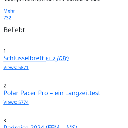
Mehr
732
Widgets
Beliebt
1
Schlüsselbrett
(DIY)
Pt. 2
Views: 5871
2
Polar Pacer Pro – ein Langzeittest
Views: 5774
3
Radreise 2024 (FFM – MS)