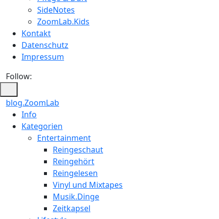
SideNotes
ZoomLab.Kids
Kontakt
Datenschutz
Impressum
Follow:
blog.ZoomLab
ZoomLab
Info
Kategorien
//
Entertainment
pers.
Reingeschaut
Reingehört
Blog
Reingelesen
Vinyl und Mixtapes
Musik.Dinge
Zeitkapsel