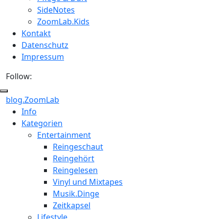
SideNotes
ZoomLab.Kids
Kontakt
Datenschutz
Impressum
Follow:
blog.ZoomLab
ZoomLab
Info
Kategorien
//
Entertainment
pers.
Reingeschaut
Reingehört
Blog
Reingelesen
Vinyl und Mixtapes
Musik.Dinge
Zeitkapsel
Lifestyle