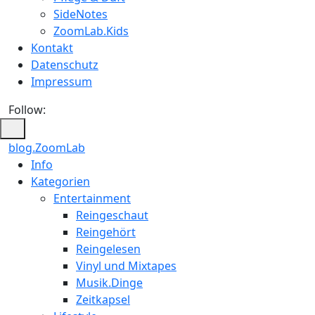
SideNotes
ZoomLab.Kids
Kontakt
Datenschutz
Impressum
Follow:
blog.ZoomLab
ZoomLab
Info
Kategorien
//
Entertainment
pers.
Reingeschaut
Reingehört
Blog
Reingelesen
Vinyl und Mixtapes
Musik.Dinge
Zeitkapsel