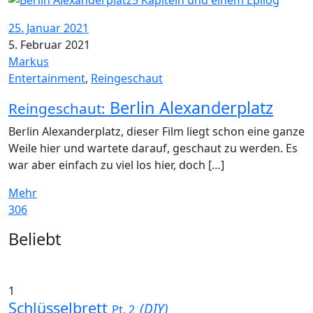
25. Januar 2021
5. Februar 2021
Markus
Entertainment
,
Reingeschaut
Berlin Alexanderplatz
Reingeschaut:
Berlin Alexanderplatz, dieser Film liegt schon eine ganze
Weile hier und wartete darauf, geschaut zu werden. Es
war aber einfach zu viel los hier, doch […]
Mehr
306
Widgets
Beliebt
1
Schlüsselbrett
(DIY)
Pt. 2