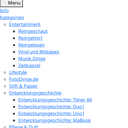
Menu
Info
Kategorien
Entertainment
Reingeschaut
Reingehört
Reingelesen
Vinyl und Mixtapes
Musik.Dinge
Zeitkapsel
Lifestyle
FotoDinge.de
Stift & Papier
Entwicklungsgeschichte
Entwicklungsgeschichte: Timer A6
Entwicklungsgeschichte: Duo1
Entwicklungsgeschichte: Uno1
Entwicklungsgeschichte: MaBook
Pflege & Duft