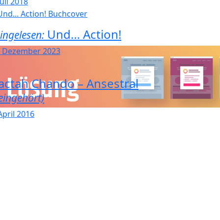
Juli 2018
Und… Action!
ingelesen:
. Dezember 2023
actah Chando – Ansestral
eingehört)
April 2016