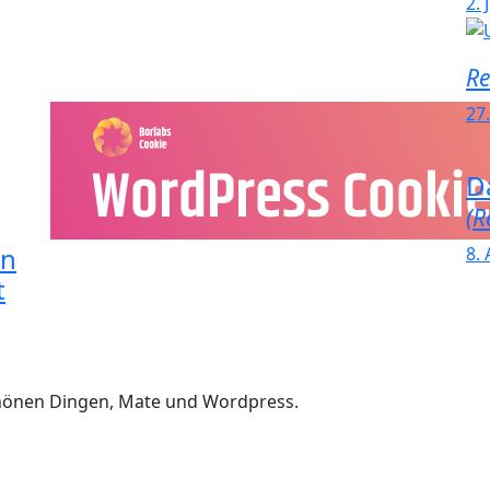
2. 
Re
27
D
(R
in
8. 
t
chönen Dingen, Mate und Wordpress.