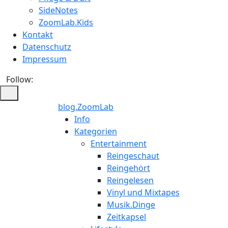
SideNotes
ZoomLab.Kids
Kontakt
Datenschutz
Impressum
Follow:
blog.ZoomLab
ZoomLab
Info
Kategorien
//
Entertainment
Reingeschaut
pers.
Reingehört
Reingelesen
Blog
Vinyl und Mixtapes
Musik.Dinge
Zeitkapsel