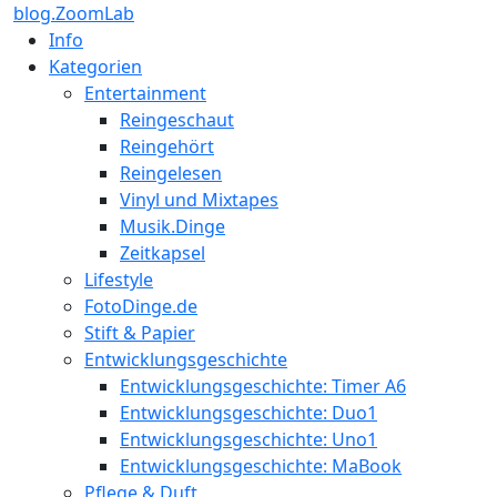
blog.ZoomLab
Info
Kategorien
Entertainment
Reingeschaut
Reingehört
Reingelesen
Vinyl und Mixtapes
Musik.Dinge
Zeitkapsel
Lifestyle
FotoDinge.de
Stift & Papier
Entwicklungsgeschichte
Entwicklungsgeschichte: Timer A6
Entwicklungsgeschichte: Duo1
Entwicklungsgeschichte: Uno1
Entwicklungsgeschichte: MaBook
Pflege & Duft