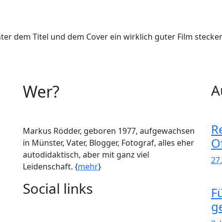
nter dem Titel und dem Cover ein wirklich guter Film stecke
Wer?
A
R
Markus Rödder, geboren 1977, aufgewachsen
Of
in Münster, Vater, Blogger, Fotograf, alles eher
autodidaktisch, aber mit ganz viel
27
Leidenschaft. {
mehr
}
Social links
F
g